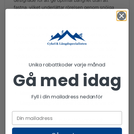
designade för att ge optimal bärighet utan att
fastna, vilket underlättar rörelsen genom snöiga
eller varierade förhållanden.
Komperdell är ett erkänt märke inom outdoor-
utrustning och är känt för sin höga kvalitet och
innovation.
Chilkoot Trail
-staven är inget undantag
– den är utformad för att möta behoven hos både
nybörjare och erfarna äventyrare. Oavsett om du
utforskar skogar, fjäll eller snötäckta landskap, är
Unika rabattkoder varje månad
detta en stav som kan lita på.
Gå med idag
Tekniska specifikationer:
Material
: Aluminium för lätthet och hållbarhet.
Fyll i din mailadress nedanför
Längdjustering
: Via Power Lock 3.0, enkel och
säker justering.
Handtag
: Kork och nylon för komfort och
slitstyrka.