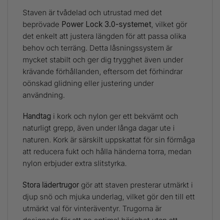
Staven är tvådelad och utrustad med det
beprövade
Power Lock 3.0-systemet
, vilket gör
det enkelt att justera längden för att passa olika
behov och terräng. Detta låsningssystem är
mycket stabilt och ger dig trygghet även under
krävande förhållanden, eftersom det förhindrar
oönskad glidning eller justering under
användning.
Handtag
i kork och nylon ger ett bekvämt och
naturligt grepp, även under långa dagar ute i
naturen. Kork är särskilt uppskattat för sin förmåga
att reducera fukt och hålla händerna torra, medan
nylon erbjuder extra slitstyrka.
Stora lädertrugor
gör att staven presterar utmärkt i
djup snö och mjuka underlag, vilket gör den till ett
utmärkt val för vinteräventyr. Trugorna är