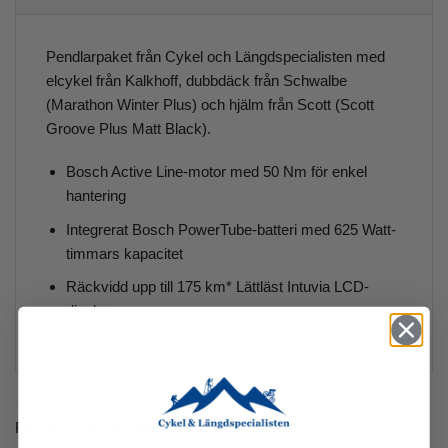
Pendlarpaket från Cykel och Längdspecialisten med
elcykel från Kalkhoff, dubbdäck från Schwalbe
(Marathon Winter Plus) och hjälm från Scott (Scott
Groove Plus Matt Black).
Bosch Active Line-motor med 50 Nm för enkel
hantering
Integrerat Bosch PowerTube-batteri med 625 Watt-
timmars kapacitet
Räckvidd upp till 175 km* Lättläst Intuvia LCD-
display
RELATERADE PRODUKTER