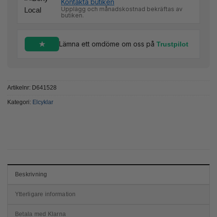
Kontakta butiken
Upplägg och månadskostnad bekräftas av
butiken.
Lämna ett omdöme om oss på
Trustpilot
Artikelnr:
D641528
Kategori:
Elcyklar
Beskrivning
Ytterligare information
Betala med Klarna