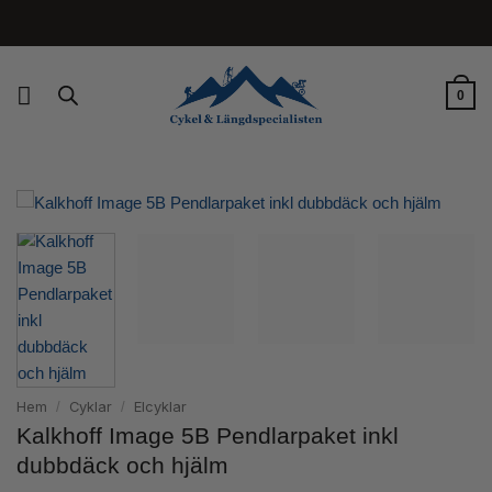
Skip
to
content
0
Hem
Cyklar
Elcyklar
/
/
Kalkhoff Image 5B Pendlarpaket inkl
dubbdäck och hjälm