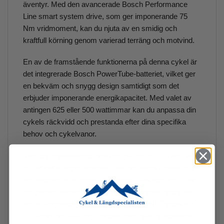
äventyr. Med den avancerade Bosch Performance
Line smart system drive, som ger imponerande 75
Nm vridmoment, kan du njuta av en smidig och
kraftfull körning genom varierad terräng och motvind.
En av de framstående funktionerna på denna cykel är
det integrerade Bosch PowerTube-batteriet, vilket ger
en bekväm och snygg design samtidigt som det
erbjuder imponerande energikapacitet. Med valet av
antingen 625 eller 500 wattimmar kan du anpassa din
cykels räckvidd och prestanda efter dina specifika
behov och cykelvanor.
Med en imponerande räckvidd på upp till 120 km* kan
du utforska längre sträckor utan att behöva oroa dig för
att batteriet tar slut mitt i äventyret. Oavsett om du tar
dig genom stadens gator, utforskar landsbygden eller
tar en lång weekendtur, kommer Kalkhoff Endeavour
3.B Move att hålla dig i rörelse med pålitlig prestanda