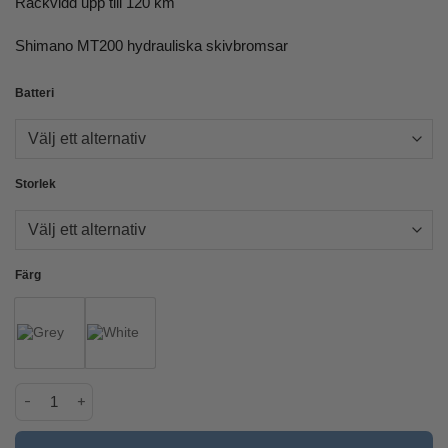
Räckvidd upp till 120 km
500 kr
Shimano MT200 hydrauliska skivbromsar
Batteri
Storlek
Färg
Kalkhoff Endeavour 3.B Move mängd