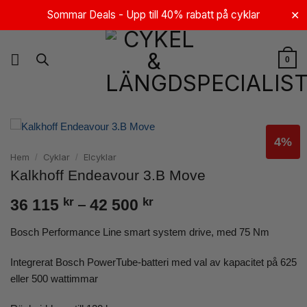
Skip
Sommar Deals - Upp till 40% rabatt på cyklar
✕
to
content
0
4%
Hem
Cyklar
Elcyklar
/
/
Kalkhoff Endeavour 3.B Move
Prisintervall:
kr
–
kr
36 115
42 500
36
Bosch Performance Line smart system drive, med 75 Nm
115 kr
Integrerat Bosch PowerTube-batteri med val av kapacitet på 625
till
eller 500 wattimmar
42