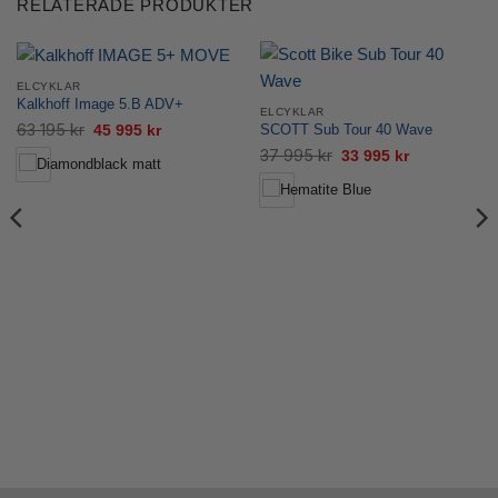
RELATERADE PRODUKTER
ELCYKLAR
Kalkhoff Image 5.B ADV+
ELCYKLAR
Det
Det
63 195
kr
45 995
kr
SCOTT Sub Tour 40 Wave
ursprungliga
nuvarande
Det
Det
37 995
kr
33 995
kr
priset
priset
ursprungliga
nuvarande
var:
är:
priset
priset
63
45
var:
är:
195 kr.
995 kr.
37
33
995 kr.
995 kr.