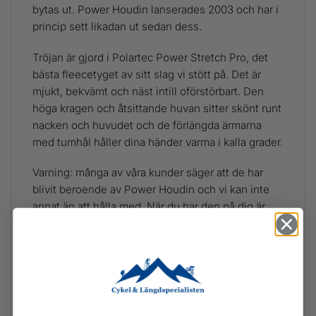
bytas ut. Power Houdin lanserades 2003 och har i
princip sett likadan ut sedan dess.
Tröjan är gjord i Polartec Power Stretch Pro, det
bästa fleecetyget av sitt slag vi stött på. Det är
mjukt, bekvämt och näst intill oförstörbart. Den
höga kragen och åtsittande huvan sitter skönt runt
nacken och huvudet och de förlängda ärmarna
med tumhål håller dina händer varma i kalla grader.
Varning: många av våra kunder säger att de har
blivit beroende av Power Houdin och vi kan inte
annat än att hålla med. När du har den på dig är
det vemodigt att ta av den. Houdin är ett av de där
plaggen som är mer än bara en fleecetröja — den
blir en bästa kompis som kan följa med dig på
äventyr i många år framöver.
Bra vikt-till-värme ratio