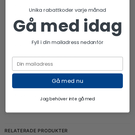
Slitstark yta
Unika rabattkoder varje månad
Fuktavvisande insida i mikrofleece
Gå med idag
Hög krage med blixtlåsgarage
2-vägsdragkedja
Fyll i din mailadress nedanför
Förlängda ärmar med tumhål
Gömd dragsko i nedre fållen
Sidofickor med blixtlås
Förvaringsficka på insidan
Gå med nu
Bluesign®-godkänt tyg
Vikt 478 g
Jag behöver inte gå med
RELATERADE PRODUKTER