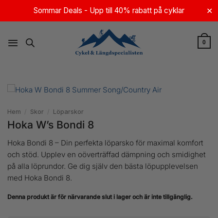
Skip
Sommar Deals - Upp till 40% rabatt på cyklar
✕
to
content
0
Hem
/
Skor
/
Löparskor
Hoka W’s Bondi 8
Hoka Bondi 8 – Din perfekta löparsko för maximal komfort
och stöd. Upplev en oöverträffad dämpning och smidighet
på alla löprundor. Ge dig själv den bästa löpupplevelsen
med Hoka Bondi 8.
Denna produkt är för närvarande slut i lager och är inte tillgänglig.