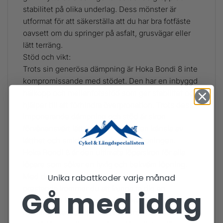
stabilitet på olika underlag. Dess mönster är
utformat för att säkerställa att du har bra fotfäste
oavsett om du springer på asfalt, grusvägar eller
lätt terräng.
Stöd och vikt:
Trots sin generösa dämpning är Hoka Bondi 8 inte
kompromissande med stödet. Den har en inbyggd
hälkopp och mellanfotsstöd som ger stabilitet och
hjälper till att förhindra överpronation. Trots dess
imponerande dämpning och stöd är skon
förvånansvärt lätt i vikt, vilket ger en känsla av
lätthet och smidighet under hela löpningen.
Hoka Bondi 8 är den ultimata löparskon för alla
löpare som söker en lyxig och bekväm löpning.
Med dess oöverträffade dämpning, stöd och
Unika rabattkoder varje månad
prestanda kommer du att kunna ta dig an
Gå med idag
utmanande löprundor med självsäkerhet och
njutning. Oavsett om du är en entusiastisk