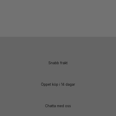
Snabb frakt
Öppet köp i 14 dagar
Chatta med oss