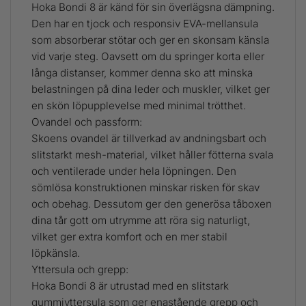
Hoka Bondi 8 är känd för sin överlägsna dämpning.
Den har en tjock och responsiv EVA-mellansula
som absorberar stötar och ger en skonsam känsla
vid varje steg. Oavsett om du springer korta eller
långa distanser, kommer denna sko att minska
belastningen på dina leder och muskler, vilket ger
en skön löpupplevelse med minimal trötthet.
Ovandel och passform:
Skoens ovandel är tillverkad av andningsbart och
slitstarkt mesh-material, vilket håller fötterna svala
och ventilerade under hela löpningen. Den
sömlösa konstruktionen minskar risken för skav
och obehag. Dessutom ger den generösa tåboxen
dina tår gott om utrymme att röra sig naturligt,
vilket ger extra komfort och en mer stabil
löpkänsla.
Yttersula och grepp:
Hoka Bondi 8 är utrustad med en slitstark
gummiyttersula som ger enastående grepp och