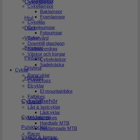
Cykeldatorer
Cykeldelar
Cykellampor
Baklampor
Framlampor
Hjul
Cykellås
Cykelpumpar
Däck
Fotpumpar
Cykelvård
Växlar
Downhill glasögon
Bromsar
Sadelöverdrag
Väskor och korgar
Pedaler
Cykelväskor
Sadelväska
Drivlina
Cyklar
Barncyklar
Handtag
Cykelcross
Elcyklar
El mountainbike
Fatbikes
Cykeltillbehör
Gravel
Låd & lastcyklar
Lådcyklar
Cykeldatorer
Mountainbikes
Hardtails MTB
Pulsklockor
Heldämpade MTB
Racer
Väskor & korgar
Standardcyklar