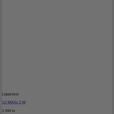
Löparskor
VJ MAXx 2 W
2 099
kr