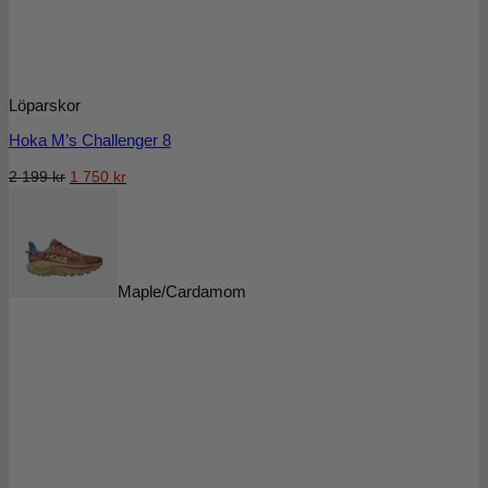
Löparskor
Hoka M’s Challenger 8
Det
Det
2 199
kr
1 750
kr
ursprungliga
nuvarande
priset
priset
var:
är:
2
1
199 kr.
750 kr.
Maple/Cardamom