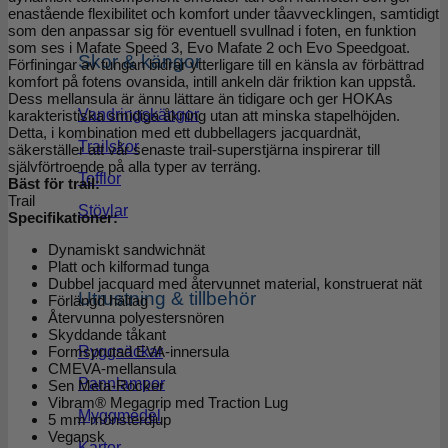
enastående flexibilitet och komfort under tåavvecklingen, samtidigt
som den anpassar sig för eventuell svullnad i foten, en funktion
som ses i Mafate Speed 3, Evo Mafate 2 och Evo Speedgoat.
Skor & kängor
Förfiningar av tungan bidrar ytterligare till en känsla av förbättrad
komfort på fotens ovansida, intill ankeln där friktion kan uppstå.
Dess mellansula är ännu lättare än tidigare och ger HOKAs
Vandringskängor
karakteristiska smidiga åkning utan att minska stapelhöjden.
Detta, i kombination med ett dubbellagers jacquardnät,
Trailskor
säkerställer att vår senaste trail-superstjärna inspirerar till
självförtroende på alla typer av terräng.
Tofflor
Bäst för trail:
Trail
Stövlar
Specifikationer:
Dynamiskt sandwichnät
Platt och kilformad tunga
Dubbel jacquard med återvunnet material, konstruerat nät
Utrustning & tillbehör
Förlängd hältag
Återvunna polyestersnören
Skyddande tåkant
Ryggsäckar
Formsprutad EVA-innersula
CMEVA-mellansula
Pannlampor
Sen Meta-Rocker
Vibram® Megagrip med Traction Lug
Myggmedel
5 mm mönsterdjup
Vegansk
Kartor