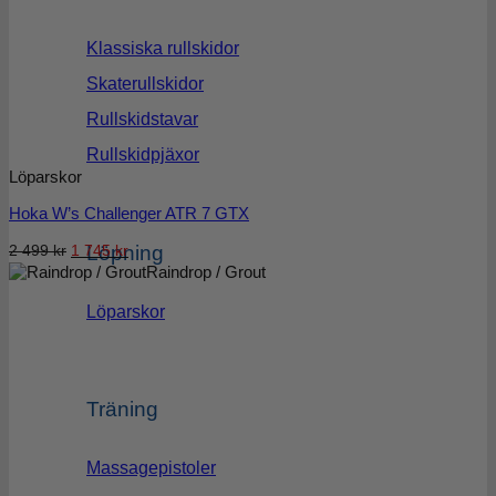
Klassiska rullskidor
Skaterullskidor
Rullskidstavar
Rullskidpjäxor
Löparskor
Hoka W’s Challenger ATR 7 GTX
Det
Det
2 499
kr
1 745
kr
Löpning
Raindrop / Grout
ursprungliga
nuvarande
priset
priset
Löparskor
var:
är:
2
1
499 kr.
745 kr.
Träning
Massagepistoler