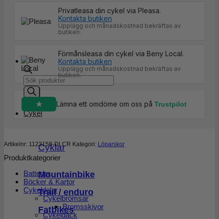
Privatleasa din cykel via Pleasa.
Kontakta butiken
Upplägg och månadskostnad bekräftas av
butiken.
Förmånsleasa din cykel via Beny Local.
Kontakta butiken
Upplägg och månadskostnad bekräftas av
butiken.
Products
search
Lämna ett omdöme om oss på
Trustpilot
Cykel
Artikelnr:
1123158-DLCR
Kategori:
Löparskor
Cyklar
Produktkategorier
Batterier
Mountainbike
Böcker & Kartor
Cykeldelar
Trail / enduro
Cykelbromsar
Bromsskivor
Fatbikes
Cykeldäck