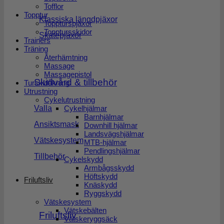
Tofflor
Topptur
Klassiska längdpjäxor
Toppturspjäxor
Topptursskidor
Skatepjäxor
Trainers
Träning
Återhämtning
Massage
Massagepistol
Skidvård & tillbehör
Turskidåkning
Utrustning
Cykelutrustning
Cykelhjälmar
Valla
Barnhjälmar
Ansiktsmask
Downhill hjälmar
Landsvägshjälmar
Vätskesystem
MTB-hjälmar
Pendlingshjälmar
Tillbehör
Cykelskydd
Armbågsskydd
Höftskydd
Friluftsliv
Knäskydd
Ryggskydd
Vätskesystem
Vätskebälten
Friluftsliv
Vätskeryggsäck