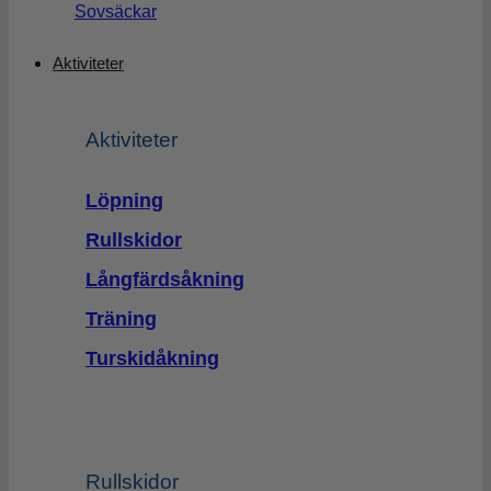
Sovsäckar
Aktiviteter
Aktiviteter
Löpning
Rullskidor
Långfärdsåkning
Träning
Turskidåkning
Rullskidor