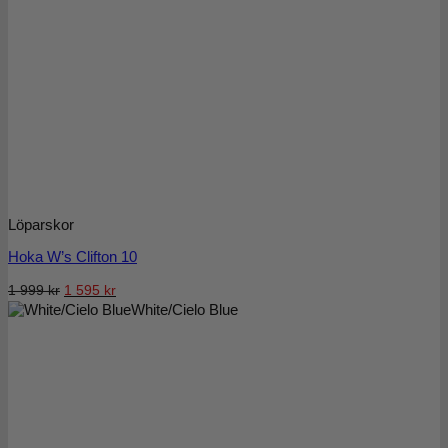
Löparskor
Hoka W’s Clifton 10
Det
Det
1 999
kr
1 595
kr
White/Cielo Blue
ursprungliga
nuvarande
priset
priset
var:
är:
1
1
999 kr.
595 kr.