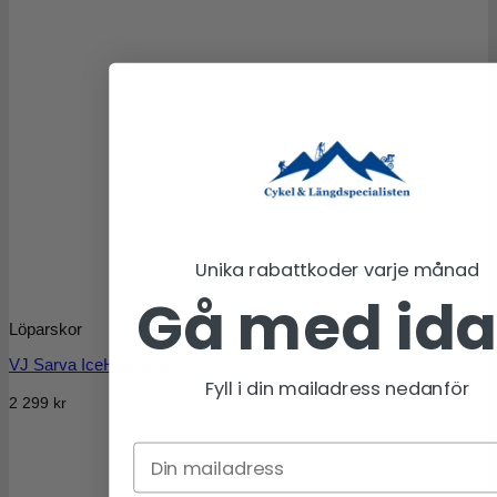
Unika rabattkoder varje månad
Gå med id
Löparskor
VJ Sarva IceHero 2 W
Fyll i din mailadress nedanför
2 299
kr