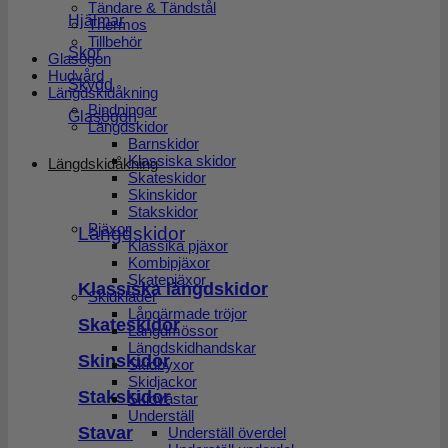
Tändare & Tändstål
Hjälmar
Thermos
Tillbehör
Skor
Glasögon
Hudvård
Skydd
Längdskidåkning
Bindningar
Glasögon
Längdskidor
Barnskidor
Klassiska skidor
Längdskidåkning
Skateskidor
Skinskidor
Stakskidor
Pjäxor
Längdskidor
Klassika pjäxor
Kombipjäxor
Skatepjäxor
Klassiska längdskidor
Skidkläder
Långärmade tröjor
Skateskidor
Längdmössor
Längdskidhandskar
Skinskidor
Skidbyxor
Skidjackor
Stakskidor
Skidvästar
Underställ
Stavar
Underställ överdel