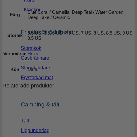
Klockor
Blue Coral / Camellia, Deep Teal / Water Garden,
Färg
Deep Lake / Ceramic
Friluftskök & tillbehör
5,5 US, 6,5, 6 US, 7,5 US, 7 US, 8 US, 8,5 US, 9 US,
Storlek
9,5 US
Stormkök
Varumärke
Hoka
Gasbrännare
Stormtändare
Kön
Dam
Frystorkad mat
Relaterade produkter
Camping & tält
Tält
Liggunderlag