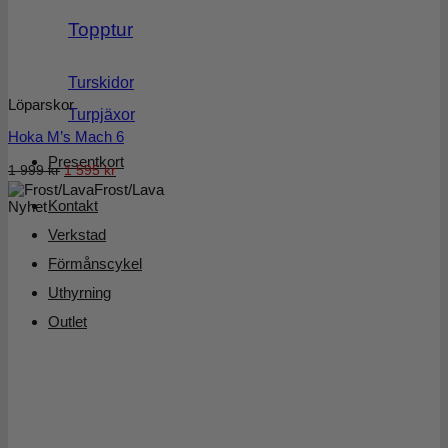
Topptur
Turskidor
Löparskor
Turpjäxor
Hoka M’s Mach 6
Presentkort
Det
Det
1 999
kr
1 595
kr
Frost/Lava
ursprungliga
nuvarande
Kontakt
Nyhet
priset
priset
var:
är:
Verkstad
1
1
Förmånscykel
999 kr.
595 kr.
Uthyrning
Outlet