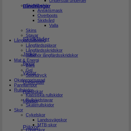
Underställ underdel
Bindningar
Skidtillbehör
Ansiktsmask
Overboots
Skidvård
Valla
Skins
Stavar
Skidkläder
Långfärdsåkning
Långfärdspjäxor
Långfärdsskridskor
Jackor
Tillbehör långfärdsskridskor
Mat & Energi
Byxor
Bars
Gel
Västar
Sportdryck
Okatergoriserad
Underställ
Pannlampor
Rullskidor
Handskar
Klassiska rullskidor
Rullskidstavar
Mössor
Skaterullskidor
Skor
Cykelskor
Landssvägskor
MTB-skor
Pjäxor
Löparskor