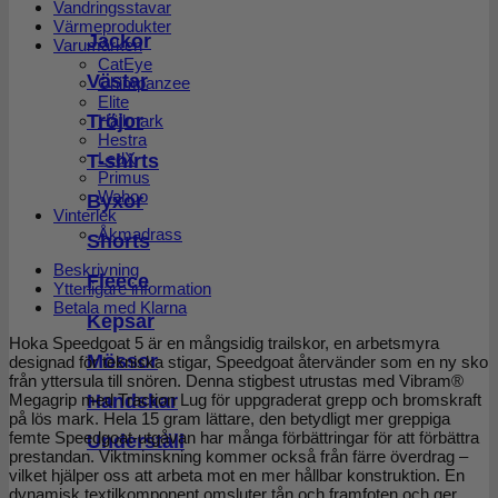
Vandringsstavar
Värmeprodukter
Jackor
Varumärken
CatEye
Västar
Chimpanzee
Elite
Tröjor
Hällmark
Hestra
LedX
T-shirts
Primus
Wahoo
Byxor
Vinterlek
Åkmadrass
Shorts
Beskrivning
Fleece
Ytterligare information
Betala med Klarna
Kepsar
Hoka Speedgoat 5 är en mångsidig trailskor, en arbetsmyra
Mössor
designad för tekniska stigar, Speedgoat återvänder som en ny sko
från yttersula till snören. Denna stigbest utrustas med Vibram®
Handskar
Megagrip med Traction Lug för uppgraderat grepp och bromskraft
på lös mark. Hela 15 gram lättare, den betydligt mer greppiga
femte Speedgoat-utgåvan har många förbättringar för att förbättra
Underställ
prestandan. Viktminskning kommer också från färre överdrag –
vilket hjälper oss att arbeta mot en mer hållbar konstruktion. En
dynamisk textilkomponent omsluter tån och framfoten och ger