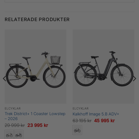
RELATERADE PRODUKTER
ELCYKLAR
ELCYKLAR
Trek District+ 1 Coaster Lowstep
Kalkhoff Image 5.B ADV+
– 2026
Det
Det
63 195
kr
45 995
kr
Det
Det
29 999
kr
23 995
kr
e
ursprungliga
nuvarande
ursprungliga
nuvarande
priset
priset
priset
priset