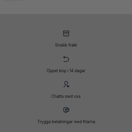
var:
är:
var:
är:
63
45
29
23
195 kr.
995 kr.
999 kr.
995 kr.
Snabb frakt
Öppet köp i 14 dagar
Chatta med oss
Trygga betalningar med Klarna