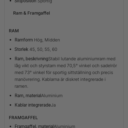
Sittposition
Sportig
Ram & Framgaffel
RAM
Ramform
Hög, Midden
Storlek
45, 50, 55, 60
Ram, beskrivning
Stabil lutande aluminiumram med
låg vikt och styrstam med 70,5° vinkel och sadelrör
med 73° vinkel för sportig sittställning och precis
manövrering. Kablarna är diskret integrerade i
ramen.
Ram, material
Aluminium
Kablar integrerade
Ja
FRAMGAFFEL
Framgaffel, material
Aluminium