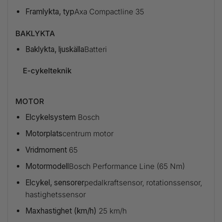
Framlykta, typ
Axa Compactline 35
BAKLYKTA
Baklykta, ljuskälla
Batteri
E-cykelteknik
MOTOR
Elcykelsystem
Bosch
Motorplats
centrum motor
Vridmoment
65
Motormodell
Bosch Performance Line (65 Nm)
Elcykel, sensorer
pedalkraftsensor, rotationssensor,
hastighetssensor
Maxhastighet (km/h)
25 km/h