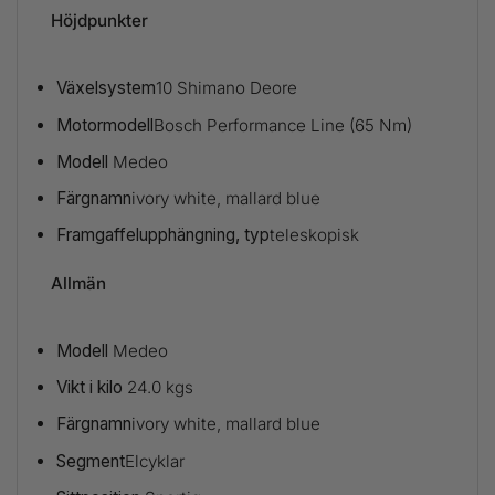
Höjdpunkter
Växelsystem
10 Shimano Deore
Motormodell
Bosch Performance Line (65 Nm)
Modell
Medeo
Färgnamn
ivory white, mallard blue
Framgaffelupphängning, typ
teleskopisk
Allmän
Modell
Medeo
Vikt i kilo
24.0 kgs
Färgnamn
ivory white, mallard blue
Segment
Elcyklar