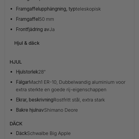
Framgaffelupphängning, typ
teleskopisk
Framgaffel
50 mm
Frontfjädring av
Ja
Hjul & däck
HJUL
Hjulstorlek
28″
Fälgar
Mach1 ER-10, Dubbelwandig aluminium voor
extra sterkte en goede rij-eigenschappen
Ekrar, beskrivning
Rostfritt stål, extra stark
Bakre hjulnav
Shimano Deore
DÄCK
Däck
Schwalbe Big Apple