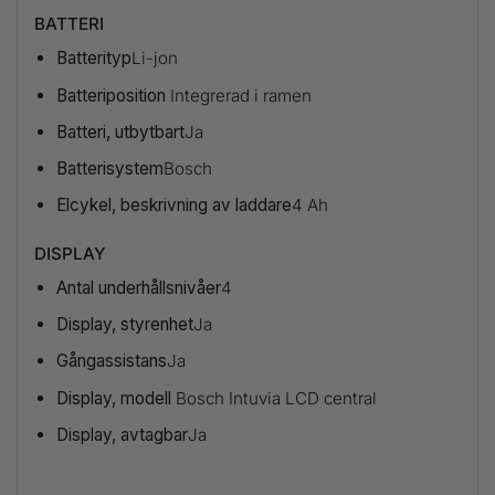
BATTERI
Batterityp
Li-jon
Batteriposition
Integrerad i ramen
Batteri, utbytbart
Ja
Batterisystem
Bosch
Elcykel, beskrivning av laddare
4 Ah
DISPLAY
Antal underhållsnivåer
4
Display, styrenhet
Ja
Gångassistans
Ja
Display, modell
Bosch Intuvia LCD central
Display, avtagbar
Ja