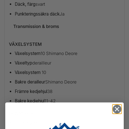
Däck, färg
svart
Punkteringssäkra däck
Ja
Transmission & broms
VÄXELSYSTEM
Växelsystem
10 Shimano Deore
Växeltyp
derailleur
Växelsystem
10
Bakre derailleur
Shimano Deore
Främre kedjehjul
38
Bakre kedjehjul
11-42
DRIVKEDJA
Drivkedja
Kedja