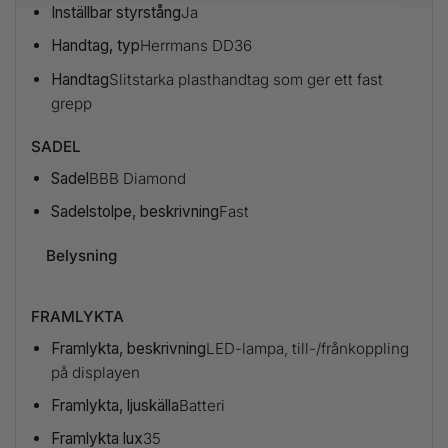
Inställbar styrstång
Ja
Handtag, typ
Herrmans DD36
Handtag
Slitstarka plasthandtag som ger ett fast
grepp
SADEL
Sadel
BBB Diamond
Sadelstolpe, beskrivning
Fast
Belysning
FRAMLYKTA
Framlykta, beskrivning
LED-lampa, till-/frånkoppling
på displayen
Framlykta, ljuskälla
Batteri
Framlykta lux
35