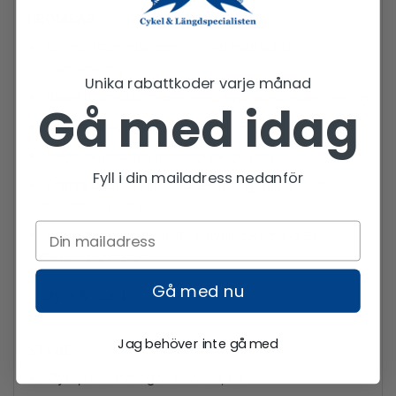
BROMSAR
Broms, främre
skivbroms med hydraulisk
manövrering
Unika rabattkoder varje månad
Bakre broms
Skivbroms med hydraulisk manövrering
Gå med idag
Främre skivbroms, rotorstorlek
180 mm
Bakre skivbroms, rotorstorlek
160 mm
Fyll i din mailadress nedanför
Främre bromssystem, beskrivning
Shimano BR-
MT200, 2 piston
Bakre bromssystem, beskrivning
Shimano BR-
MT200, 2 piston
Gå med nu
Styre & sadel
Jag behöver inte gå med
STYRE
Styre, beskrivning
Aluminium, rak