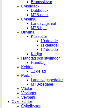
Bromsskivor
Cykeldäck
Dubbdäck
MTB-däck
Cykelhjul
Landsvägshjul
MTB-hjul
Drivlina
Kassetter
10-delade
11-delade
12-delade
Kedjor
Handtag och styrlindor
Handtag
Kejdor
12 delad
Pedaler
Landsvägspedaler
MTB-pedaler
Växlar
Vevlager
Vevparti
Cykelkläder
Cykelbyxor