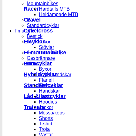
Mountainbikes
Racer
Hardtails MTB
Heldämpade MTB
Gravel
Racer
Standardcyklar
Cykelcross
Friluftsliv
Bestick
Elcyklar
Friluftsskor
Stövlar
El-mountainbike
Friluftsutrustning
Gasbrännare
Barncyklar
Kläder
Byxor
Hybridcyklar
Cykelhandskar
Flanell
Standardcyklar
Fleece
Handskar
Låd & lastcyklar
Hatt
Hoodies
Trainers
Jackor
Mössa/keps
Shorts
T-shirt
Tröja
Västar