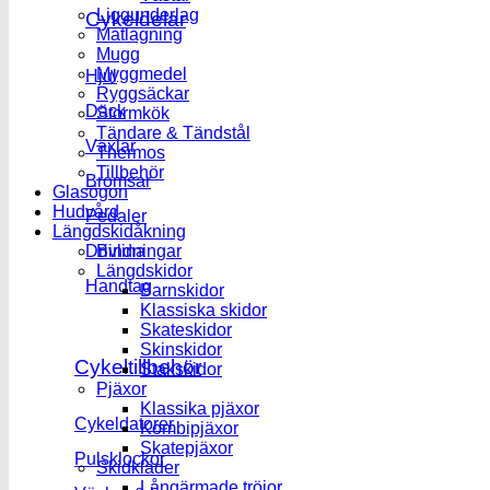
Liggunderlag
Cykeldelar
Matlagning
Mugg
Myggmedel
Hjul
Ryggsäckar
Däck
Stormkök
Tändare & Tändstål
Växlar
Thermos
Tillbehör
Bromsar
Glasögon
Hudvård
Pedaler
Längdskidåkning
Bindningar
Drivlina
Längdskidor
Handtag
Barnskidor
Klassiska skidor
Skateskidor
Skinskidor
Cykeltillbehör
Stakskidor
Pjäxor
Klassika pjäxor
Cykeldatorer
Kombipjäxor
Skatepjäxor
Pulsklockor
Skidkläder
Långärmade tröjor