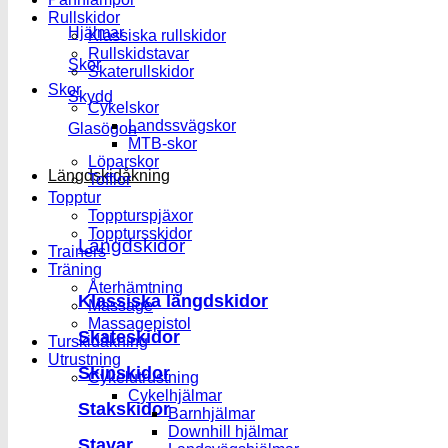
Rullskidor
Hjälmar
Klassiska rullskidor
Rullskidstavar
Skor
Skaterullskidor
Skor
Skydd
Cykelskor
Landssvägskor
Glasögon
MTB-skor
Löparskor
Längdskidåkning
Tofflor
Topptur
Toppturspjäxor
Topptursskidor
Längdskidor
Trainers
Träning
Återhämtning
Klassiska längdskidor
Massage
Massagepistol
Skateskidor
Turskidåkning
Utrustning
Skinskidor
Cykelutrustning
Cykelhjälmar
Stakskidor
Barnhjälmar
Downhill hjälmar
Stavar