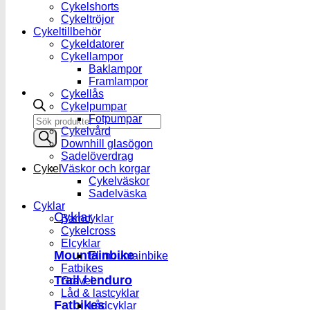
Cykelshorts
Cykeltröjor
Cykeltillbehör
Cykeldatorer
Cykellampor
Baklampor
Framlampor
Cykellås
Cykelpumpar
Fotpumpar
Products
Cykelvård
search
Downhill glasögon
Sadelöverdrag
Väskor och korgar
Cykel
Cykelväskor
Sadelväska
Cyklar
Cyklar
Barncyklar
Cykelcross
Elcyklar
Mountainbike
El mountainbike
Fatbikes
Trail / enduro
Gravel
Låd & lastcyklar
Fatbikes
Lådcyklar