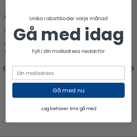
RELATERADE PRODUKTER
Unika rabattkoder varje månad
Gå med idag
CYKELTILLBEHÖR
CATEYE
Knog Oi Bell Luxe Large
CatEye Framlyse USB
Fyll i din mailadress nedanför
435
kr
249
kr
Gå med nu
Jag behöver inte gå med