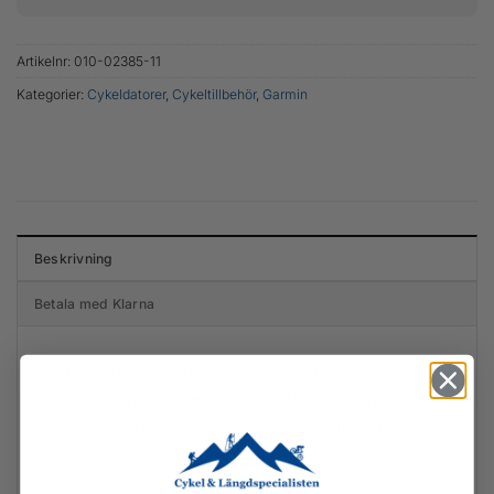
Artikelnr:
010-02385-11
Kategorier:
Cykeldatorer
,
Cykeltillbehör
,
Garmin
Beskrivning
Betala med Klarna
Edge 130 Plus är den kompakta cykeldatorn med
GPS som passar perfekt oavsett om du cyklar för
att utforska nya vägar eller för att ta dig till jobbet.