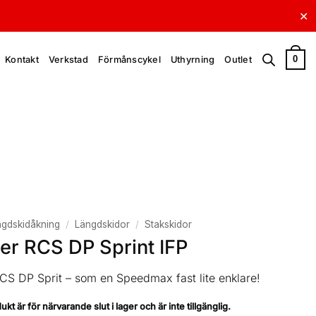
✕
0
Kontakt
Verkstad
Förmånscykel
Uthyrning
Outlet
gdskidåkning
/
Längdskidor
/
Stakskidor
er RCS DP Sprint IFP
CS DP Sprit – som en Speedmax fast lite enklare!
t är för närvarande slut i lager och är inte tillgänglig.