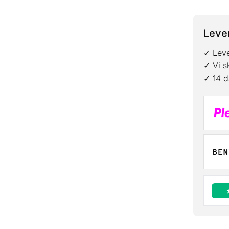
Lever
✓ Leve
✓ Vi s
✓ 14 d