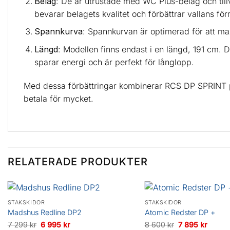
Belag
: De är utrustade med WC Plus-belag och till
bevarar belagets kvalitet och förbättrar vallans förm
Spannkurva
: Spannkurvan är optimerad för att max
Längd
: Modellen finns endast i en längd, 191 cm. D
sparar energi och är perfekt för långlopp.
Med dessa förbättringar kombinerar RCS DP SPRINT pres
betala för mycket.
RELATERADE PRODUKTER
STAKSKIDOR
STAKSKIDOR
Madshus Redline DP2
Atomic Redster DP +
Det
Det
Det
Det
7 299
kr
6 995
kr
8 600
kr
7 895
kr