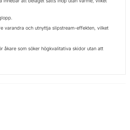
innebär att belaget sätts ihop utan värme, vilket
glopp.
e varandra och utnyttja slipstream-effekten, vilket
r åkare som söker högkvalitativa skidor utan att