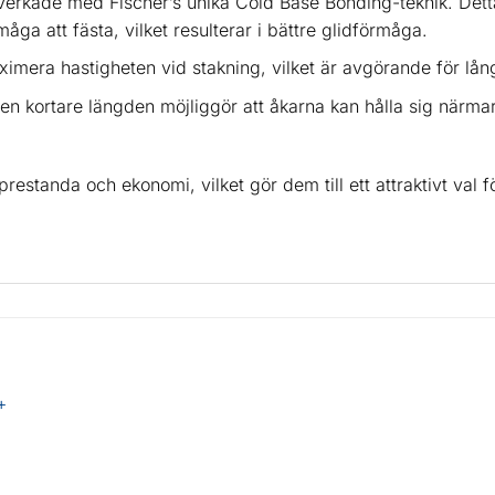
verkade med Fischer’s unika Cold Base Bonding-teknik. Detta 
åga att fästa, vilket resulterar i bättre glidförmåga.
imera hastigheten vid stakning, vilket är avgörande för lån
en kortare längden möjliggör att åkarna kan hålla sig närmar
tanda och ekonomi, vilket gör dem till ett attraktivt val fö