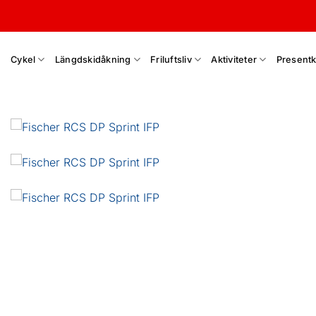
Skip
to
content
Cykel
Längdskidåkning
Friluftsliv
Aktiviteter
Presentk