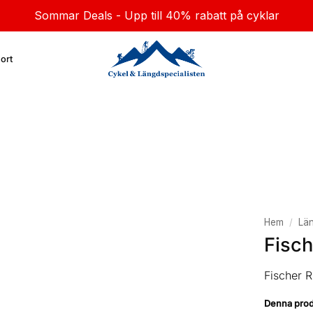
Sommar Deals - Upp till 40% rabatt på cyklar
ort
Hem
/
Län
Fisch
Fischer R
Denna produk