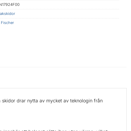
N17924F00
takskidor
:
Fischer
skidor drar nytta av mycket av teknologin från