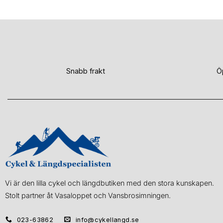
ursprungliga
nuvarande
ursprungliga
nuvar
priset
priset
priset
priset
var:
är:
var:
är:
7
6
8
7
299 kr.
995 kr.
600 kr.
895 kr
Snabb frakt
Ö
Vi är den lilla cykel och längdbutiken med den stora kunskapen.
Stolt partner åt Vasaloppet och Vansbrosimningen.
023-63862
info@cykellangd.se