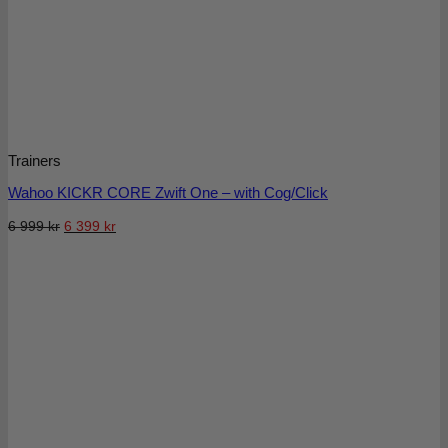
Trainers
Wahoo KICKR CORE Zwift One – with Cog/Click
Det
Det
6 999
kr
6 399
kr
ursprungliga
nuvarande
priset
priset
var:
är:
6
6
999 kr.
399 kr.