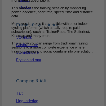
month free subscription).
Klockor
This manages the training session by monitoring
power, cadence, heart rate, speed, time and distance
data.
Moreover, it makes it compatible with other indoor
Friluftskök & tillbehör
cycling platforms (which usually require paid
subscription), such as TrainerRoad, The Sufferfest,
Kinomap and many more.
Stormkök
This is how you can range from traditional training
Gasbrännare
sessions to a more complete experience where
training, gaming and social combine into one solution.
Stormtändare
Frystorkad mat
Camping & tält
Tält
Liggunderlag