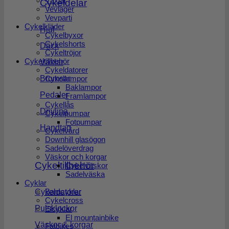
Växlar
Cykeldelar
Vevlager
Vevparti
Cykelkläder
Hjul
Cykelbyxor
Cykelshorts
Däck
Cykeltröjor
Cykeltillbehör
Växlar
Cykeldatorer
Cykellampor
Bromsar
Baklampor
Pedaler
Framlampor
Cykellås
Drivlina
Cykelpumpar
Fotpumpar
Handtag
Cykelvård
Downhill glasögon
Sadelöverdrag
Väskor och korgar
Cykeltillbehör
Cykelväskor
Sadelväska
Cyklar
Barncyklar
Cykeldatorer
Cykelcross
Pulsklockor
Elcyklar
El mountainbike
Väskor & korgar
Fatbikes