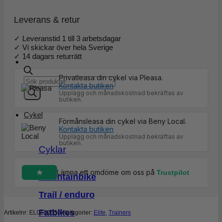
Leverans & retur
✓ Leveranstid 1 till 3 arbetsdagar
✓ Vi skickar över hela Sverige
✓ 14 dagars returrätt
Privatleasa din cykel via Pleasa.
Products
Kontakta butiken
search
Upplägg och månadskostnad bekräftas av
butiken.
Cykel
Förmånsleasa din cykel via Beny Local.
Kontakta butiken
Upplägg och månadskostnad bekräftas av
butiken.
Cyklar
Lämna ett omdöme om oss på
Trustpilot
Mountainbike
Trail / enduro
Fatbikes
Artikelnr:
EL0100550
Kategorier:
Elite
,
Trainers