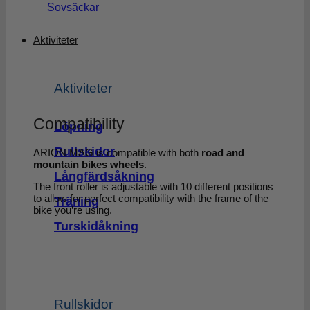
Sovsäckar
Aktiviteter
Aktiviteter
Compatibility
Löpning
Rullskidor
ARION MAG is compatible with both
road and
mountain bikes wheels
.
Långfärdsåkning
The front roller is adjustable with 10 different positions
to allow for perfect compatibility with the frame of the
Träning
bike you’re using.
Turskidåkning
Rullskidor