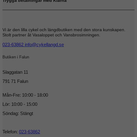
Trygga betalningar med Klarna
Vi är den lilla cykel och längdbutiken med den stora kunskapen.
Stolt partner åt Vasaloppet och Vansbrosimningen.
023-63862
info@cykellangd.se
Butiken i Falun
Slaggatan 11
791 71 Falun
Mån-Fre: 10:00 - 18:00
Lör: 10:00 - 15:00
Söndag: Stängt
Telefon:
023-63862