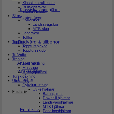
Klassiska rullskidor
Rullskidstavar
Klassiska längdpjäxor
Skaterullskidor
Skor
Skatepjäxor
Cykelskor
Landssvägskor
MTB-skor
Löparskor
Tofflor
Skidvård & tillbehör
Topptur
Toppturspjäxor
Topptursskidor
Trainers
Valla
Träning
Ansiktsmask
Återhämtning
Massage
Vätskesystem
Massagepistol
Turskidåkning
Tillbehör
Utrustning
Cykelutrustning
Cykelhjälmar
Friluftsliv
Barnhjälmar
Downhill hjälmar
Landsvägshjälmar
MTB-hjälmar
Friluftsliv
Pendlingshjälmar