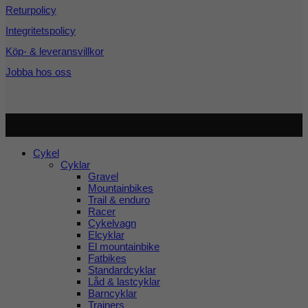
Returpolicy
Integritetspolicy
Köp- & leveransvillkor
Jobba hos oss
Copyright 2026 ©
Cykel och Längdspecialisten
| Org.nr:
559208-3363
Cykel
Cyklar
Gravel
Mountainbikes
Trail & enduro
Racer
Cykelvagn
Elcyklar
El mountainbike
Fatbikes
Standardcyklar
Låd & lastcyklar
Barncyklar
Trainers