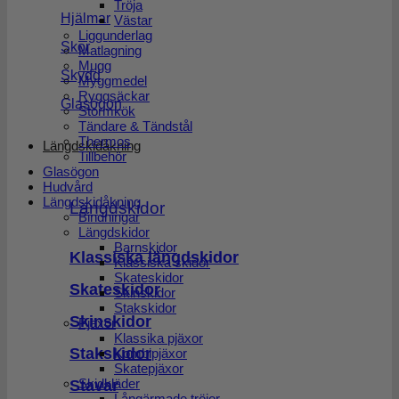
Tröja
Hjälmar
Västar
Liggunderlag
Skor
Matlagning
Mugg
Skydd
Myggmedel
Ryggsäckar
Glasögon
Stormkök
Tändare & Tändstål
Thermos
Längdskidåkning
Tillbehör
Glasögon
Hudvård
Längdskidåkning
Längdskidor
Bindningar
Längdskidor
Barnskidor
Klassiska längdskidor
Klassiska skidor
Skateskidor
Skateskidor
Skinskidor
Stakskidor
Skinskidor
Pjäxor
Klassika pjäxor
Stakskidor
Kombipjäxor
Skatepjäxor
Stavar
Skidkläder
Långärmade tröjor