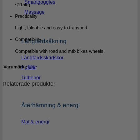
Smartgoggles
<115kg
Massage
Practicality
Light, foldable and easy to transport.
Compatibility
Långfärdsåkning
Compatible with road and mtb bikes wheels.
Långfärdsskridskor
Varumärke
Elite
Pjäxor
Tillbehör
Relaterade produkter
Återhämning & energi
Mat & energi