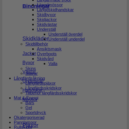
Längdmössor
Bindningar
Längdskidhandskar
Skidbyxor
Skidjackor
Skidvästar
Underställ
Underställ överdel
Skidkläder
Underställ underdel
Skidtillbehör
Ansiktsmask
Jackor
Overboots
Skidvård
Byxor
Valla
Skins
Västar
Stavar
Långfärdsåkning
Underställ
Långfärdspjäxor
Långfärdsskridskor
Handskar
Tillbehör långfärdsskridskor
Mat & Energi
Mössor
Bars
Gel
Sportdryck
Okatergoriserad
Pannlampor
Pjäxor
Rullskidor