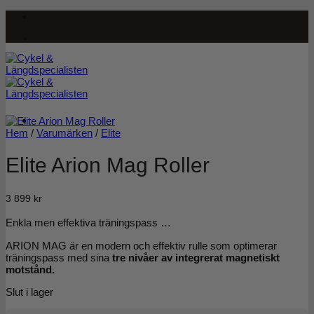
Skip
to
content
Hem
/
Varumärken
/
Elite
Elite Arion Mag Roller
3 899
kr
Enkla men effektiva träningspass …
ARION MAG är en modern och effektiv rulle som optimerar
träningspass med sina
tre nivåer av integrerat magnetiskt
motstånd.
Slut i lager