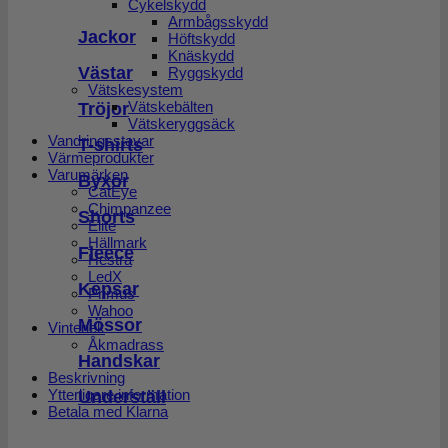
Cykelskydd
Armbågsskydd
Jackor
Höftskydd
Knäskydd
Västar
Ryggskydd
Vätskesystem
Tröjor
Vätskebälten
Vätskeryggsäck
Vandringsstavar
T-shirts
Värmeprodukter
Varumärken
Byxor
CatEye
Chimpanzee
Shorts
Elite
Hällmark
Fleece
Hestra
LedX
Kepsar
Primus
Wahoo
Mössor
Vinterlek
Åkmadrass
Handskar
Beskrivning
Ytterligare information
Underställ
Betala med Klarna