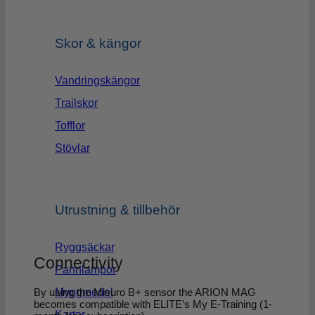
Skor & kängor
Vandringskängor
Trailskor
Tofflor
Stövlar
Utrustning & tillbehör
Ryggsäckar
Connectivity
Pannlampor
By using the Misuro B+ sensor the ARION MAG
Myggmedel
becomes compatible with ELITE’s My E-Training (1-
Kartor