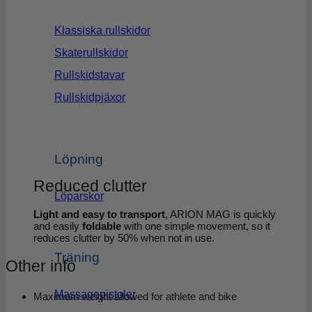
Klassiska rullskidor
Skaterullskidor
Rullskidstavar
Rullskidpjäxor
Löpning
Reduced clutter
Löparskor
Light and easy to transport
, ARION MAG is quickly
and easily
foldable
with one simple movement, so it
reduces clutter by 50% when not in use.
Träning
Other info
Massagepistoler
Maximum weight allowed for athlete and bike