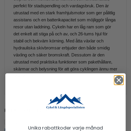
perfekt för stadspendling och vardagsbruk. Den är
utrustad med en stark framhjulsmotor som ger pålitlig
assistans och en batterikapacitet som möjliggör långa
resor utan laddning. Cykeln har en låg ram som gör
det enkelt att stiga på och av, och 26-tums hjul för
stabil och bekväm körning. Med åtta växlar och
hydrauliska skivbromsar erbjuder den både smidig
växling och säker bromskraft. Dessutom är den
utrustad med praktiska funktioner som pakethållare,
skärmar och belysning för att göra cyklingen ännu mer
bekväm och säker.
RELATERADE PRODUKTER
Unika rabattkoder varje månad