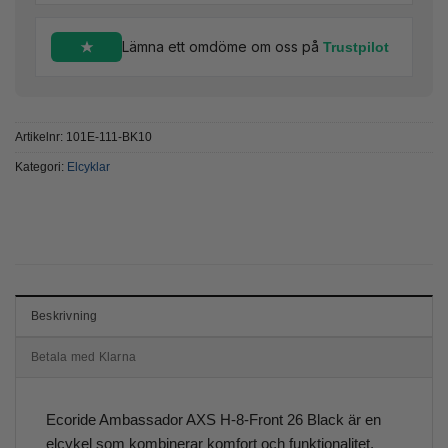
Lämna ett omdöme om oss på
Trustpilot
Artikelnr:
101E-111-BK10
Kategori:
Elcyklar
Beskrivning
Betala med Klarna
Ecoride Ambassador AXS H-8-Front 26 Black är en
elcykel som kombinerar komfort och funktionalitet,