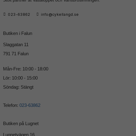
Stolt partner åt Vasaloppet och Vansbrosimningen.
023-63862
info@cykellangd.se
Butiken i Falun
Slaggatan 11
791 71 Falun
Mån-Fre: 10:00 - 18:00
Lör: 10:00 - 15:00
Söndag: Stängt
Telefon:
023-63862
Butiken på Lugnet
Lugnetvägen 16