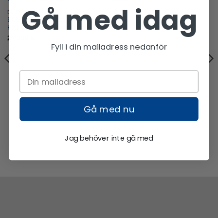
Gå med idag
ELCYKLAR
ELCYKLAR
Ecoride Ambassador AXS H-8-
Trek FX+ 2 Stagger
Front 28 Black
21 990
kr
Fyll i din mailadress nedanför
Gå med nu
Jag behöver inte gå med