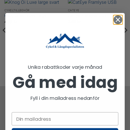
CYKELTILLBEHÖR
CATEYE
Knog Oi Bell Luxe Large
CatEye Framlyse USB
435
kr
249
kr
Unika rabattkoder varje månad
Gå med idag
Fyll i din mailadress nedanför
Snabb frakt