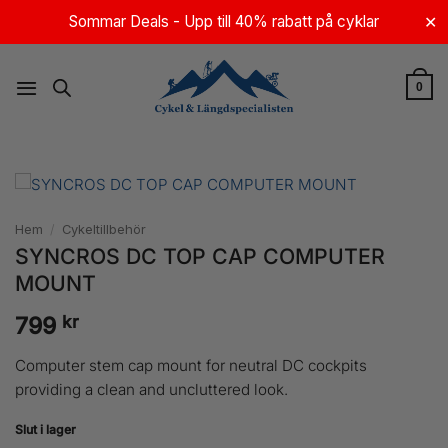
Skip
Sommar Deals - Upp till 40% rabatt på cyklar
✕
to
content
0
Hem
/
Cykeltillbehör
SYNCROS DC TOP CAP COMPUTER
MOUNT
kr
799
Computer stem cap mount for neutral DC cockpits
providing a clean and uncluttered look.
Slut i lager