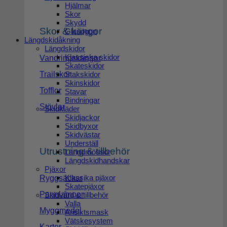
Hjälmar
Skor
Skydd
Skor & kängor
Glasögon
Längdskidåkning
Längdskidor
Klassiska skidor
Vandringskängor
Skateskidor
Trailskor
Stakskidor
Skinskidor
Tofflor
Stavar
Bindningar
Stövlar
Skidkläder
Skidjackor
Skidbyxor
Skidvästar
Underställ
Utrustning & tillbehör
Längdmössor
Längdskidhandskar
Pjäxor
Klassika pjäxor
Ryggsäckar
Skatepjäxor
Pannlampor
Skidvård & tillbehör
Valla
Myggmedel
Ansiktsmask
Vätskesystem
Kartor