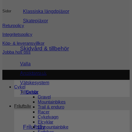
Klassiska längdpjäxor
Sidor
Skatepjäxor
Returpolicy
Integritetspolicy
Köp- & leveransvillkor
Skidvård & tillbehör
Jobba hos oss
Valla
Copyright 2026 ©
Cykel och Längdspecialisten
| Org.nr:
Ansiktsmask
559208-3363
Vätskesystem
Cykel
Cyklar
Tillbehör
Gravel
Mountainbikes
Friluftsliv
Trail & enduro
Racer
Cykelvagn
Elcyklar
Friluftsliv
El mountainbike
Fatbikes