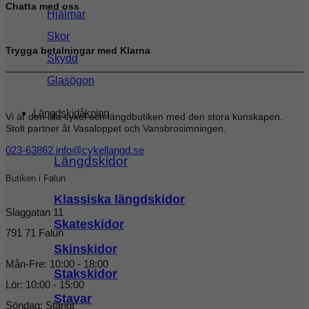
Chatta med oss
Hjälmar
Skor
Trygga betalningar med Klarna
Skydd
Glasögon
Längdskidåkning
Vi är den lilla cykel och längdbutiken med den stora kunskapen.
Stolt partner åt Vasaloppet och Vansbrosimningen.
023-63862
info@cykellangd.se
Längdskidor
Butiken i Falun
Klassiska längdskidor
Slaggatan 11
Skateskidor
791 71 Falun
Skinskidor
Mån-Fre: 10:00 - 18:00
Stakskidor
Lör: 10:00 - 15:00
Stavar
Söndag: Stängt