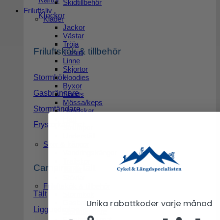
Skidtillbehör
Friluftsliv
Klockor
Kläder
Jackor
Västar
Tröja
Friluftskök & tillbehör
T-shirt
Linne
Skjortor
Stormkök
Hoodies
Byxor
Gasbrännare
Shorts
Mössa/keps
Stormtändare
Handskar
Hatt
Frystorkad mat
Strumpor
Underställ
Skor & kängor
Vandringskängor
Trailskor
Camping & tält
Tofflor
Stövlar
Friluftskök & tillbehör
Tält
Stormkök
Unika rabattkoder varje månad
Gasbrännare
Liggunderlag
Stormtändare
Frystorkad mat