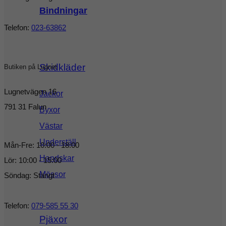
Bindningar
Telefon:
023-63862
Skidkläder
Butiken på Lugnet
Lugnetvägen 16
Jackor
791 31 Falun
Byxor
Västar
Underställ
Mån-Fre: 10:00 - 18:00
Handskar
Lör: 10:00 - 15:00
Mössor
Söndag: Stängt
Telefon:
079-585 55 30
Pjäxor