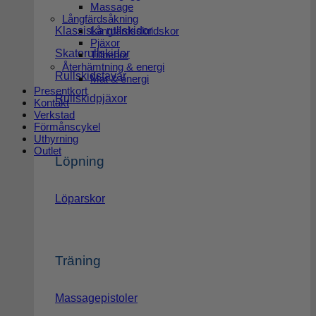
Massage
Långfärdsåkning
Långfärdsskridskor
Klassiska rullskidor
Pjäxor
Skaterullskidor
Tillbehör
Återhämtning & energi
Rullskidstavar
Mat & energi
Presentkort
Rullskidpjäxor
Kontakt
Verkstad
Förmånscykel
Uthyrning
Outlet
Löpning
Löparskor
Träning
Massagepistoler