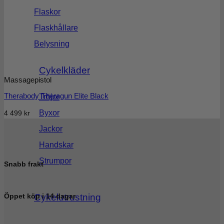
Flaskor
Flaskhållare
Belysning
Cykelkläder
Massagepistol
Therabody Theragun Elite Black
Tröjor
Byxor
4 499
kr
Jackor
Handskar
Strumpor
Snabb frakt
Cykelutrustning
Öppet köp i 14 dagar