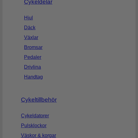
Cykeldelar
Hjul
Däck
Växlar
Bromsar
Pedaler
Drivlina
Handtag
Cykeltillbehör
Cykeldatorer
Pulsklockor
Väskor & korgar