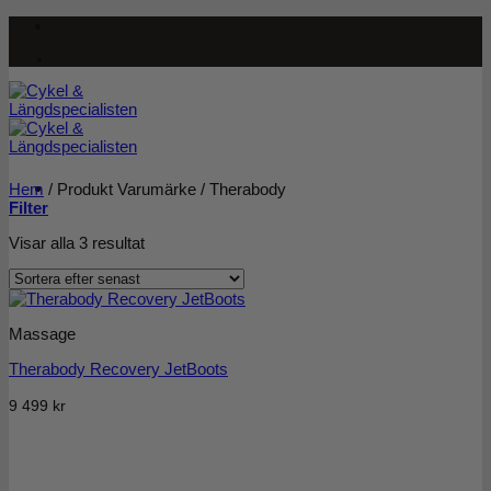
Skip
to
content
Hem
/
Produkt Varumärke
/
Therabody
Filter
Sortera
Visar alla 3 resultat
efter
senaste
Massage
Therabody Recovery JetBoots
9 499
kr