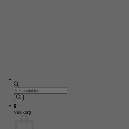
Products
search
0
Varukorg