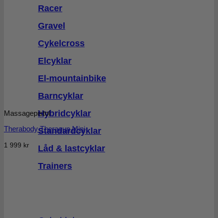
Racer
Gravel
Cykelcross
Elcyklar
El-mountainbike
Barncyklar
Hybridcyklar
Massagepistol
Therabody Theragun Mini
Standardcyklar
1 999
kr
Låd & lastcyklar
Trainers