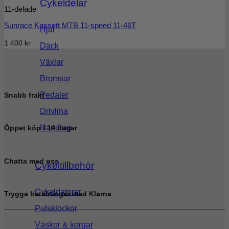
Cykeldelar
11-delade
Sunrace Kassett MTB 11-speed 11-46T
Hjul
1 400
kr
Däck
Växlar
Bromsar
Pedaler
Snabb frakt
Drivlina
Handtag
Öppet köp i 14 dagar
Chatta med oss
Cykeltillbehör
Cykeldatorer
Trygga betalningar med Klarna
Pulsklockor
Väskor & korgar