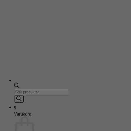
Products
search
0
Varukorg