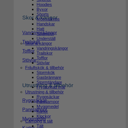
Hoodies
Byxor
Shorts
Skor & kängor
Mössa/keps
Handskar
Hatt
Vandringskängor
Strumpor
Underställ
Trailskor
Skor & kängor
Vandringskängor
Tofflor
Trailskor
Tofflor
Stövlar
Stövlar
Friluftskök & tillbehör
Stormkök
Gasbrännare
Stormtändare
Utrustning & tillbehör
Frystorkad mat
Utrustning & tillbehör
Ryggsäckar
Ryggsäckar
Pannlampor
Myggmedel
Pannlampor
Kartor
Klockor
Myggmedel
Camping & tält
Tält
Kartor