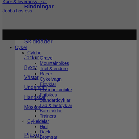
Köp- & leveransvillkor
Bindningar
Jobba hos oss
Copyright 2026 ©
Cykel och Längdspecialisten
| Org.nr:
559208-3363
Skidkläder
Cykel
Cyklar
Jackor
Gravel
Mountainbikes
Byxor
Trail & enduro
Racer
Västar
Cykelvagn
Elcyklar
Underställ
El mountainbike
Fatbikes
Handskar
Standardcyklar
Låd & lastcyklar
Mössor
Barncyklar
Trainers
Cykeldelar
Hjul
Däck
Pjäxor
Bromsar