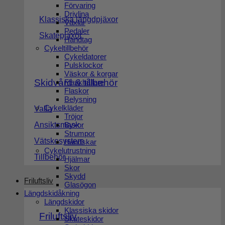
Förvaring
Drivlina
Klassiska längdpjäxor
Växlar
Pedaler
Skatepjäxor
Handtag
Cykeltillbehör
Cykeldatorer
Pulsklockor
Väskor & korgar
Skidvård & tillbehör
Flaskhållare
Flaskor
Belysning
Cykelkläder
Valla
Tröjor
Byxor
Ansiktsmask
Strumpor
Vätskesystem
Handskar
Cykelutrustning
Tillbehör
Hjälmar
Skor
Skydd
Friluftsliv
Glasögon
Längdskidåkning
Längdskidor
Klassiska skidor
Friluftsliv
Skateskidor