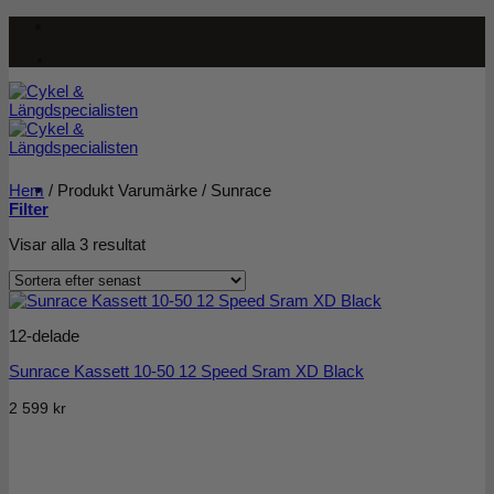
Skip
to
content
Hem
/
Produkt Varumärke
/
Sunrace
Filter
Sortera
Visar alla 3 resultat
efter
senaste
12-delade
Sunrace Kassett 10-50 12 Speed Sram XD Black
2 599
kr