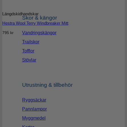
Längdskidhandskar
Skor & kängor
Hestra Wool Terry Windbreaker Mitt
795
kr
Vandringskängor
Trailskor
Tofflor
Stövlar
Utrustning & tillbehör
Ryggsäckar
Pannlampor
Myggmedel