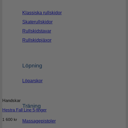
Klassiska rullskidor
Skaterullskidor
Rullskidstavar
Rullskidpjäxor
Löpning
Löparskor
Handskar
Träning
Hestra Fall Line 5-finger
1 600
kr
Massagepistoler