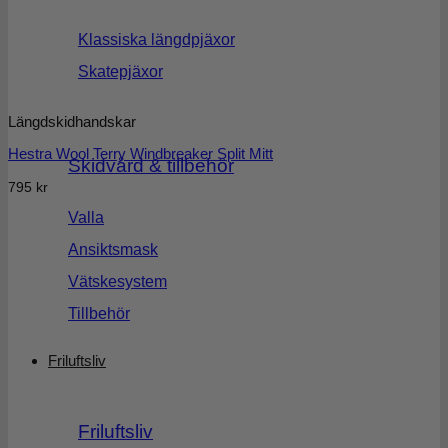
Klassiska längdpjäxor
Skatepjäxor
Längdskidhandskar
Hestra Wool Terry Windbreaker Split Mitt
Skidvård & tillbehör
795
kr
Valla
Ansiktsmask
Vätskesystem
Tillbehör
Friluftsliv
Friluftsliv