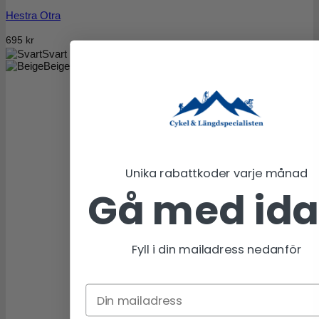
Hestra Otra
695
kr
Svart
Beige
Unika rabattkoder varje månad
Gå med id
Fyll i din mailadress nedanför