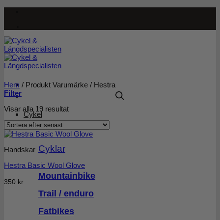
Skip
to
content
Hem
/
Produkt Varumärke
/
Hestra
Filter
Sortera
Visar alla 19 resultat
Cykel
efter
senaste
Cyklar
Handskar
Hestra Basic Wool Glove
Mountainbike
350
kr
Trail / enduro
Fatbikes