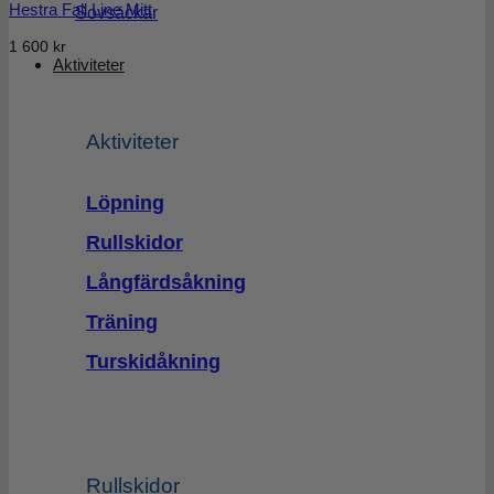
Hestra Fall Line Mitt
Sovsäckar
1 600
kr
Aktiviteter
Aktiviteter
Löpning
Rullskidor
Långfärdsåkning
Träning
Turskidåkning
Rullskidor