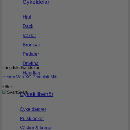
Cykeldelar
Hjul
Däck
Växlar
Bromsar
Pedaler
Drivlina
Längdskidhandskar
Handtag
Hestra W´s XC Primaloft Mitt
595
kr
Svart
Cykeltillbehör
Cykeldatorer
Pulsklockor
Väskor & korgar