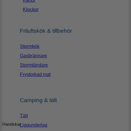
Kartor
Klockor
Friluftskök & tillbehör
Stormkök
Gasbrännare
Stormtändare
Frystorkad mat
Camping & tält
Tält
Handskar
Liggunderlag