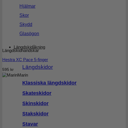
Hjälmar
Skor
Skydd
Glasögon
Längdskidåkning
Längdskidhandskar
Hestra XC Pace 5-finger
Längdskidor
595
kr
Marin
Klassiska längdskidor
Skateskidor
Skinskidor
Stakskidor
Stavar