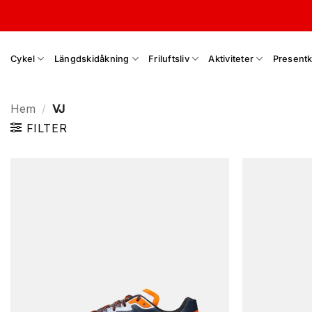
Skip
to
content
Cykel
Längdskidåkning
Friluftsliv
Aktiviteter
Presentk
Hem
/
VJ
FILTER