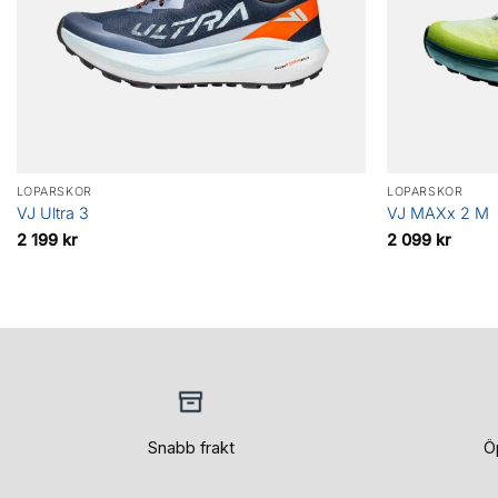
LÖPARSKOR
LÖPARSKOR
VJ Ultra 3
VJ MAXx 2 M
2 199
kr
2 099
kr
Snabb frakt
Ö