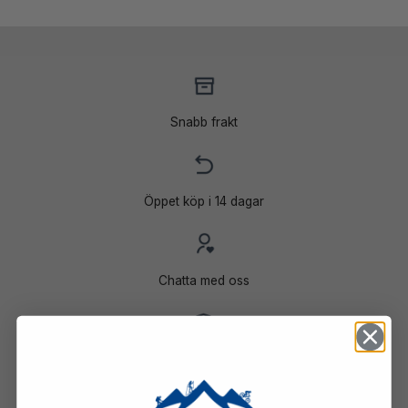
Snabb frakt
Öppet köp i 14 dagar
Chatta med oss
Trygga betalningar med Klarna