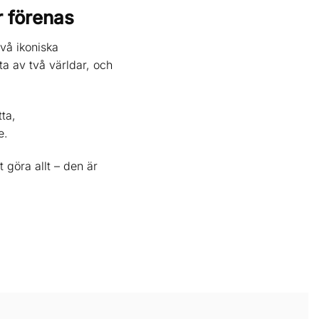
r förenas
vå ikoniska
a av två världar, och
ta,
e.
 göra allt – den är