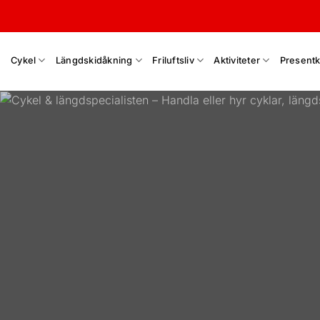
Skip
to
content
Cykel
Längdskidåkning
Friluftsliv
Aktiviteter
Presentk