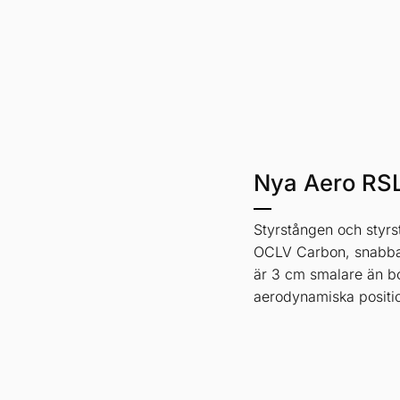
Nya Aero RS
Styrstången och styr
OCLV Carbon, snabba
är 3 cm smalare än bo
aerodynamiska positi