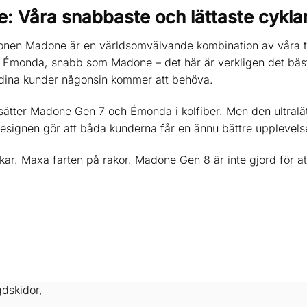
e: Våra snabbaste och lättaste cykla
onen Madone är en världsomvälvande kombination av våra t
m Émonda, snabb som Madone – det här är verkligen det bäst
dina kunder någonsin kommer att behöva.
ätter Madone Gen 7 och Émonda i kolfiber. Men den ultralät
esignen gör att båda kunderna får en ännu bättre upplevels
ar. Maxa farten på rakor. Madone Gen 8 är inte gjord för att