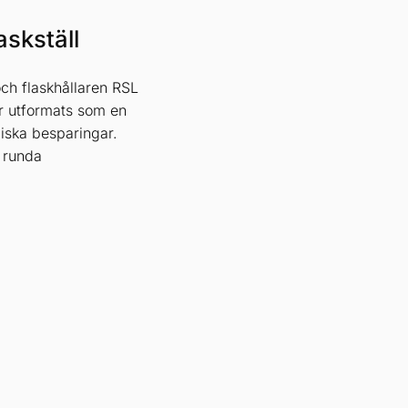
laskställ
och flaskhållaren RSL
ar utformats som en
iska besparingar.
 runda