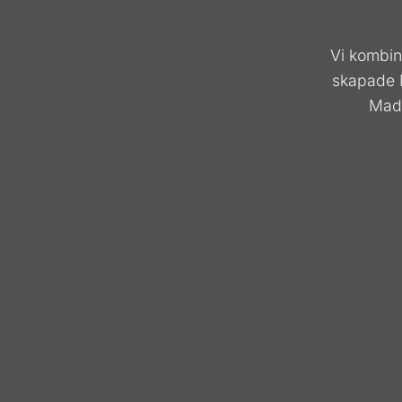
Vi kombin
skapade M
Mado