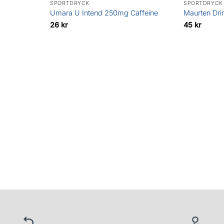
SPORTDRYCK
SPORTDRYCK
Umara U Intend 250mg Caffeine
Maurten Dri
26
kr
45
kr