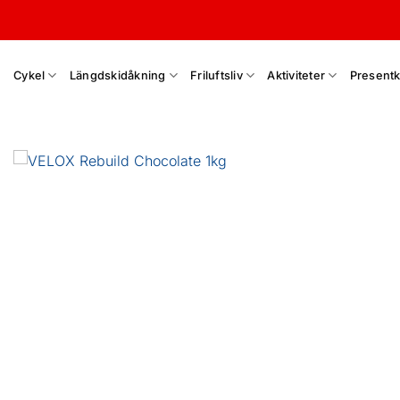
Skip
to
content
Cykel
Längdskidåkning
Friluftsliv
Aktiviteter
Presentk