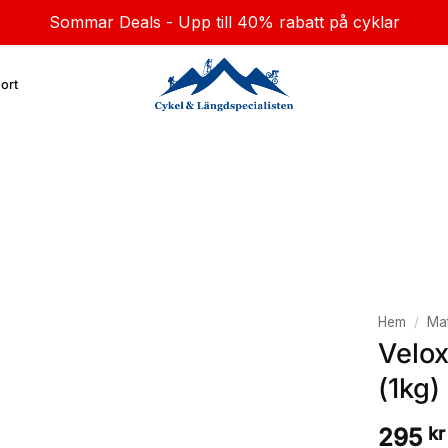
Sommar Deals - Upp till 40% rabatt på cyklar
ort
Hem
/
Mat
Velox
(1kg)
295
kr