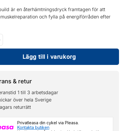
uild är en återhämtningsdryck framtagen för att
muskelreparation och fylla på energiförråden efter
uild: Proteinpulver Choklad (1kg) mängd
Lägg till i varukorg
ans & retur
ranstid 1 till 3 arbetsdagar
kickar över hela Sverige
agars returrätt
Privatleasa din cykel via Pleasa.
Kontakta butiken