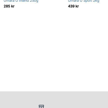
Umara U Intend 250g
Umara U Sport 2kg
285
kr
439
kr