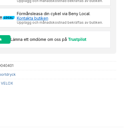
Upplägg och månadskostnad bekräftas av butiken.
Förmånsleasa din cykel via Beny Local.
Kontakta butiken
Upplägg och månadskostnad bekräftas av butiken.
Lämna ett omdöme om oss på
Trustpilot
0040401
portdryck
:
VELOX