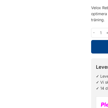
Velox Reb
optimera 
träning.
Velox Reb
Lever
✓ Leve
✓ Vi s
✓ 14 d