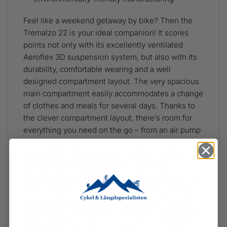
Feel like a weekend getaway by bike? Then the
Tremalzo 22 is your ideal companion! It scores
points not only with its excellently ventilated
Aeroflex 3D suspension system, but also with its
durability, comfortable wearing and a well
designed compartment layout. The very spacious
main compartment easily accommodates a change
of clothes and meals for several days. Thanks to
the clever compartment layout, there’s room for
everything you need on the go – from an air pump
to a helmet to your tools. The compression strap
at the top ensures that the contents in your pack
don’t jostle around; additional side mesh
compartments provide space for everything that
needs to be quickly at hand. The Tremalzo 22 will
become your best buddy for your next mountain
bike holiday at Lake Garda or for demanding bike