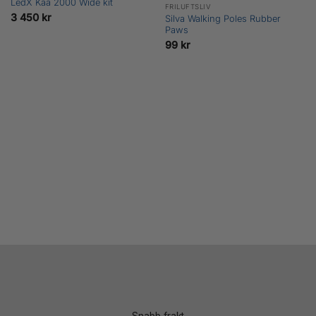
LedX Kaa 2000 Wide kit
FRILUFTSLIV
3 450
kr
Silva Walking Poles Rubber
Paws
99
kr