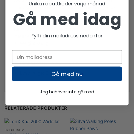
tours with your cycling club. The backpack was
Unika rabattkoder varje månad
manufactured in accordance with the strict, eco-
Gå med idag
friendly bluesign® criteria. The VAUDE Green
Shape label stands for environmentally-friendly,
functional products made from sustainable
Fyll i din mailadress nedanför
materials.
Weight:
960 g
Volume:
22 l
Dimensions:
51 x 25 x 19 cm
Gå med nu
Load range:
0 – 4 kg
Jag behöver inte gå med
RELATERADE PRODUKTER
FRILUFTSLIV