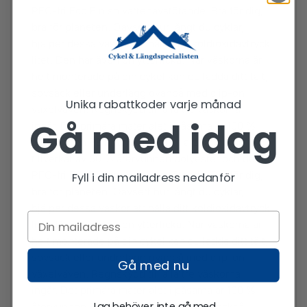
PFC-fri Eco Finish vattenavstötande. Bra för dig,
bra för planeten. Oavsett hur långt du cyklar,
hjälper dessa väskor att hålla ditt koldioxidavtryck
litet. Den har även en ytterficka. När väskorna är
helt monterade på din cykel kan du ladda ditt tält,
sovsäck eller underlägg ovanpå med clip-on
Unika rabattkoder varje månad
växelväven. Regnskydd till alla tre väskorna
Gå med idag
ingår. Det primära materialet i påsarna är 100 %
återvunnen PET. Kontrastmaterialet är också
tillverkat av 50 % återvunnen polyester och de har
PFC-fri Eco Finish vattenavstötande. Bra för dig,
Fyll i din mailadress nedanför
bra för planeten. Oavsett hur långt du cyklar,
hjälper dessa väskor att hålla ditt koldioxidavtryck
litet. Den har även en ytterficka. När väskorna är
helt monterade på din cykel kan du ladda ditt tält,
sovsäck eller underlägg ovanpå med clip-on
Gå med nu
växelväven. Regnskydd till alla tre väskorna
ingår. Det primära materialet i påsarna är 100 %
Jag behöver inte gå med
återvunnen PET. Kontrastmaterialet är också