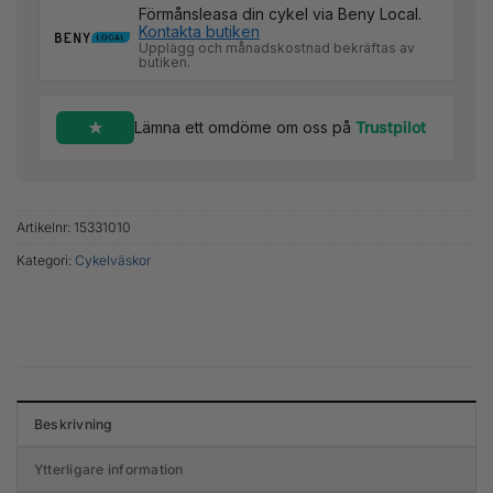
Förmånsleasa din cykel via Beny Local.
Kontakta butiken
Upplägg och månadskostnad bekräftas av
butiken.
Lämna ett omdöme om oss på
Trustpilot
Artikelnr:
15331010
Kategori:
Cykelväskor
Beskrivning
Ytterligare information