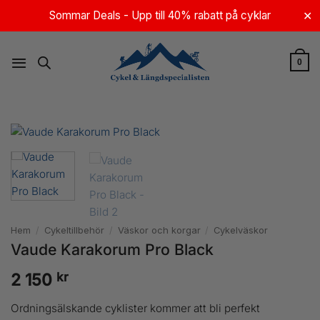
Skip
Sommar Deals - Upp till 40% rabatt på cyklar
✕
to
content
0
Hem
/
Cykeltillbehör
/
Väskor och korgar
/
Cykelväskor
Vaude Karakorum Pro Black
kr
2 150
Ordningsälskande cyklister kommer att bli perfekt