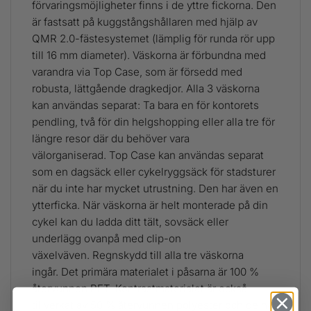
förvaringsmöjligheter finns i de yttre fickorna. Den
är fastsatt på kuggstångshållaren med hjälp av
QMR 2.0-fästesystemet (lämplig för runda rör upp
till 16 mm diameter). Väskorna är förbundna med
varandra via Top Case, som är försedd med
robusta, lättgående dragkedjor. Alla 3 väskorna
kan användas separat: Ta bara en för kontorets
pendling, två för din helgshopping eller alla tre för
längre resor där du behöver vara
välorganiserad. Top Case kan användas separat
som en dagsäck eller cykelryggsäck för stadsturer
när du inte har mycket utrustning. Den har även en
ytterficka. När väskorna är helt monterade på din
cykel kan du ladda ditt tält, sovsäck eller
underlägg ovanpå med clip-on
växelväven. Regnskydd till alla tre väskorna
ingår. Det primära materialet i påsarna är 100 %
återvunnen PET. Kontrastmaterialet är också
tillverkat av 50 % återvunnen polyester och de har