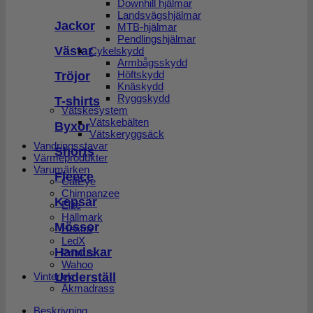
Downhill hjälmar
Landsvägshjälmar
Jackor
MTB-hjälmar
Pendlingshjälmar
Västar
Cykelskydd
Armbågsskydd
Höftskydd
Tröjor
Knäskydd
Ryggskydd
T-shirts
Vätskesystem
Vätskebälten
Byxor
Vätskeryggsäck
Vandringsstavar
Shorts
Värmeprodukter
Varumärken
Fleece
CatEye
Chimpanzee
Kepsar
Elite
Hällmark
Mössor
Hestra
LedX
Handskar
Primus
Wahoo
Underställ
Vinterlek
Åkmadrass
Beskrivning