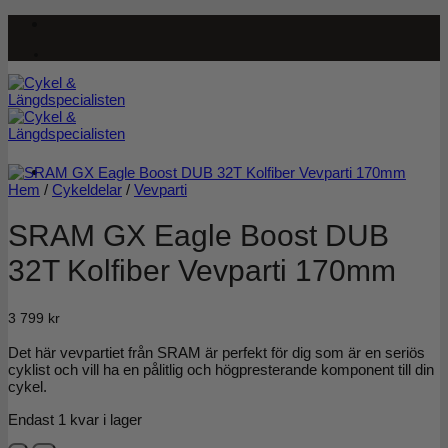
Skip
to
content
Hem
/
Cykeldelar
/
Vevparti
SRAM GX Eagle Boost DUB
32T Kolfiber Vevparti 170mm
3 799
kr
Det här vevpartiet från SRAM är perfekt för dig som är en seriös
cyklist och vill ha en pålitlig och högpresterande komponent till din
cykel.
Endast 1 kvar i lager