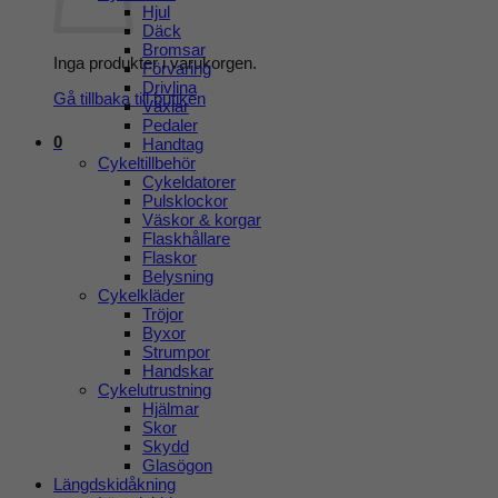
Hjul
Däck
Bromsar
Inga produkter i varukorgen.
Förvaring
Drivlina
Gå tillbaka till butiken
Växlar
Pedaler
0
Handtag
Cykeltillbehör
Cykeldatorer
Pulsklockor
Väskor & korgar
Flaskhållare
Flaskor
Belysning
Cykelkläder
Tröjor
Byxor
Strumpor
Handskar
Cykelutrustning
Hjälmar
Skor
Skydd
Glasögon
Längdskidåkning