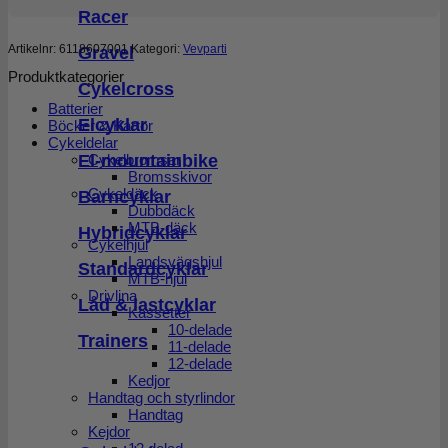
Racer
Artikelnr:
6118607001
Kategori:
Vevparti
Gravel
Produktkategorier
Cykelcross
Batterier
Elcyklar
Böcker & Kartor
Cykeldelar
El-mountainbike
Cykelbromsar
Bromsskivor
Cykeldäck
Barncyklar
Dubbdäck
MTB-däck
Hybridcyklar
Cykelhjul
Landsvägshjul
Standardcyklar
MTB-hjul
Drivlina
Låd & lastcyklar
Kassetter
10-delade
Trainers
11-delade
12-delade
Kedjor
Handtag och styrlindor
Handtag
Kejdor