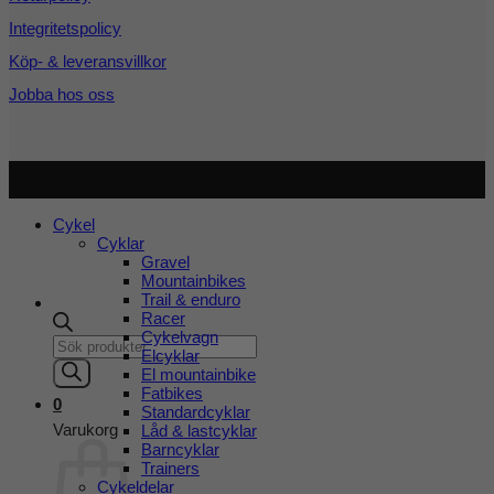
Integritetspolicy
Köp- & leveransvillkor
Jobba hos oss
Copyright 2026 ©
Cykel och Längdspecialisten
| Org.nr:
559208-3363
Cykel
Cyklar
Gravel
Mountainbikes
Trail & enduro
Racer
Cykelvagn
Products
Elcyklar
search
El mountainbike
Fatbikes
0
Standardcyklar
Varukorg
Låd & lastcyklar
Barncyklar
Trainers
Cykeldelar