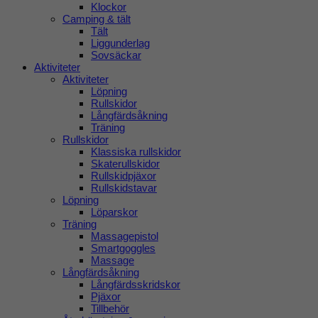
Klockor
Camping & tält
Tält
Liggunderlag
Sovsäckar
Aktiviteter
Aktiviteter
Löpning
Rullskidor
Långfärdsåkning
Träning
Rullskidor
Klassiska rullskidor
Skaterullskidor
Rullskidpjäxor
Rullskidstavar
Löpning
Löparskor
Träning
Massagepistol
Smartgoggles
Massage
Långfärdsåkning
Långfärdsskridskor
Pjäxor
Tillbehör