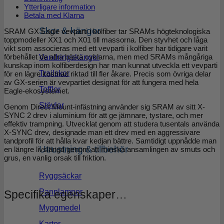
Ytterligare information
Betala med Klarna
Skor & kängor
SRAM GX Eagle vevparti i kolfiber tar SRAMs högteknologiska
toppmodeller XX1 och X01 till massorna. Den styvhet och låga
vikt som associeras med ett vevparti i kolfiber har tidigare varit
förbehållet de allra bästa cyklarna, men med SRAMs mångåriga
Vandringskängor
kunskap inom kolfiberdesign har man kunnat utveckla ett vevparti
Trailskor
för en lägre kostnad riktad till fler åkare. Precis som övriga delar
av GX-serien är vevpartiet designat för att fungera med hela
Tofflor
Eagle-ekosystemet.
Stövlar
Genom Direct Mount-infästning använder sig SRAM av sitt X-
SYNC 2 drev i aluminium för att ge jämnare, tystare, och mer
effektiv trampning. Utvecklat genom att studera tusentals använda
X-SYNC drev, designade man ett drev med en aggressivare
tandprofil för att hålla kvar kedjan bättre. Samtidigt uppnådde man
Utrustning & tillbehör
en längre livslängd genom att minska ansamlingen av smuts och
grus, en vanlig orsak till friktion.
Ryggsäckar
Pannlampor
Specifika egenskaper…
Myggmedel
Kartor