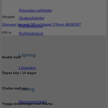
Klassiska rullskidor
Vevparti
Skaterullskidor
Shimano Vevparti 7/8 vxl trippel 170mm 48/38/28T
Rullskidstavar
695
kr
Rullskidpjäxor
Löpning
Snabb frakt
Löparskor
Öppet köp i 14 dagar
Chatta med oss
Träning
Massagepistoler
Trygga betalningar med Klarna