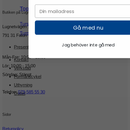
Topptur
Butiken på Lugnet
Turskidor
Gå med nu
Lugnetvägen 16
Turpjäxor
791 31 Falun
Jag behöver inte gå med
Presentkort
Mån-Fre: 10:00 - 18:00
Kontakt
Lör: 10:00 - 15:00
Verkstad
Söndag: Stängt
Förmånscykel
Uthyrning
Telefon:
079-585 55 30
Outlet
Sidor
Returpolicy