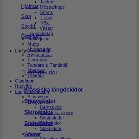
Jackor
Hjälmar
Mössa/keps
Shorts
Skor
T-shirt
Tröja
Skydd
Västar
Liggunderlag
Glasögon
Matlagning
Mugg
Myggmedel
Längdskidåkning
Ryggsäckar
Stormkök
Tändare & Tändstål
Thermos
Längdskidor
Tillbehör
Glasögon
Hudvård
Klassiska längdskidor
Längdskidåkning
Bindningar
Skateskidor
Längdskidor
Barnskidor
Skinskidor
Klassiska skidor
Skateskidor
Stakskidor
Skinskidor
Stakskidor
Stavar
Pjäxor
Klassika pjäxor