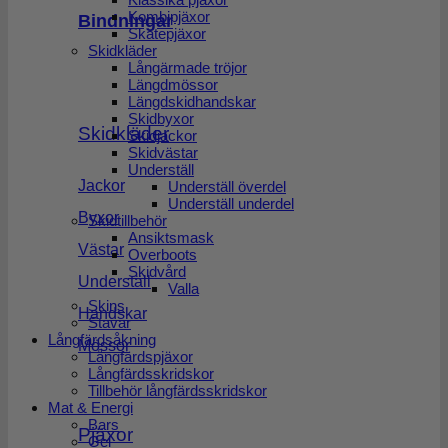
Kombipjäxor
Bindningar
Skatepjäxor
Skidkläder
Långärmade tröjor
Längdmössor
Längdskidhandskar
Skidbyxor
Skidkläder
Skidjackor
Skidvästar
Underställ
Jackor
Underställ överdel
Underställ underdel
Byxor
Skidtillbehör
Ansiktsmask
Västar
Overboots
Skidvård
Underställ
Valla
Skins
Handskar
Stavar
Långfärdsåkning
Mössor
Långfärdspjäxor
Långfärdsskridskor
Tillbehör långfärdsskridskor
Mat & Energi
Bars
Pjäxor
Gel