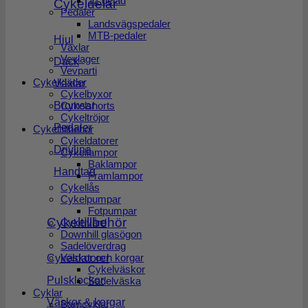
12 delad
Cykeldelar
Pedaler
Landsvägspedaler
MTB-pedaler
Hjul
Växlar
Vevlager
Däck
Vevparti
Cykelkläder
Växlar
Cykelbyxor
Cykelshorts
Bromsar
Cykeltröjor
Pedaler
Cykeltillbehör
Cykeldatorer
Drivlina
Cykellampor
Baklampor
Handtag
Framlampor
Cykellås
Cykelpumpar
Fotpumpar
Cykeltillbehör
Cykelvård
Downhill glasögon
Sadelöverdrag
Väskor och korgar
Cykeldatorer
Cykelväskor
Pulsklockor
Sadelväska
Cyklar
Väskor & korgar
Barncyklar