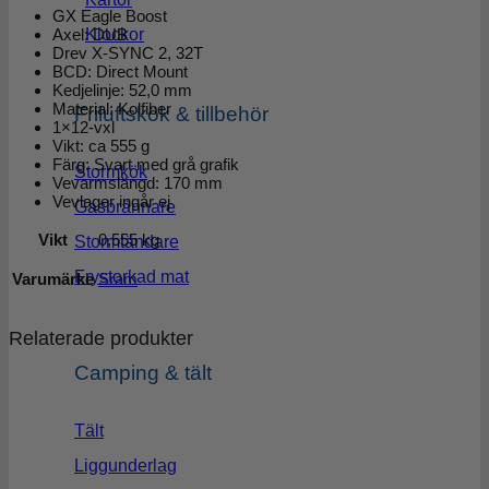
GX Eagle Boost
Axel: DUB
Klockor
Drev X-SYNC 2, 32T
BCD: Direct Mount
Kedjelinje: 52,0 mm
Material: Kolfiber
Friluftskök & tillbehör
1×12-vxl
Vikt: ca 555 g
Färg: Svart med grå grafik
Stormkök
Vevarmslängd: 170 mm
Vevlager ingår ej
Gasbrännare
Vikt
0,555 kg
Stormtändare
Frystorkad mat
Varumärke
Sram
Relaterade produkter
Camping & tält
Tält
Liggunderlag