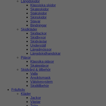
Längdskidor
Klassiska skidor
Skateskidor
Stakskidor
Skinskidor
Stavar
Bindningar
Skidkläder
Skidjackor
Skidbyxor
Skidvästar
Underställ
Längdmössor
Längdskidhandskar
Pjäxor
Klassika pjäxor
Skatepjäxor
Skidvård & tillbehör
Valla
Ansiktsmask
Vätskesystem
Skidtillbehör
Friluftsliv
Kläder
Jackor
Västar
Tröja