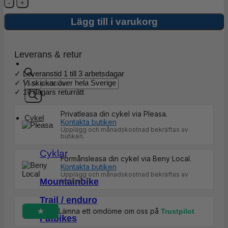
SRAM
GX
Eagle
Lägg till i varukorg
Boost
DUB
32T
Kolfiber
Leverans & retur
Vevparti
170mm
✓ Leveranstid 1 till 3 arbetsdagar
mängd
Products
✓ Vi skickar över hela Sverige
search
✓ 14 dagars returrätt
Privatleasa din cykel via Pleasa.
Cykel
Kontakta butiken
Upplägg och månadskostnad bekräftas av
butiken.
Cyklar
Förmånsleasa din cykel via Beny Local.
Kontakta butiken
Upplägg och månadskostnad bekräftas av
Mountainbike
butiken.
Trail / enduro
Lämna ett omdöme om oss på
Trustpilot
Fatbikes