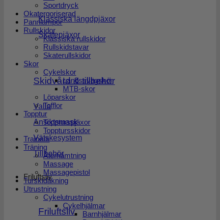
Sportdryck
Okatergoriserad
Klassiska längdpjäxor
Pannlampor
Rullskidor
Skatepjäxor
Klassiska rullskidor
Rullskidstavar
Skaterullskidor
Skor
Cykelskor
Skidvård & tillbehör
Landssvägskor
MTB-skor
Löparskor
Tofflor
Valla
Topptur
Toppturspjäxor
Ansiktsmask
Topptursskidor
Vätskesystem
Trainers
Träning
Tillbehör
Återhämtning
Massage
Massagepistol
Friluftsliv
Turskidåkning
Utrustning
Cykelutrustning
Cykelhjälmar
Friluftsliv
Barnhjälmar