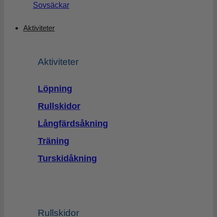
Sovsäckar
Aktiviteter
Aktiviteter
Löpning
Rullskidor
Långfärdsåkning
Träning
Turskidåkning
Rullskidor