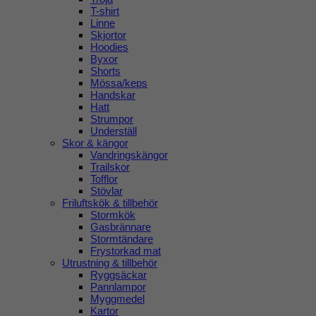
T-shirt
Linne
Skjortor
Hoodies
Byxor
Shorts
Mössa/keps
Handskar
Hatt
Strumpor
Underställ
Skor & kängor
Vandringskängor
Trailskor
Tofflor
Stövlar
Friluftskök & tillbehör
Stormkök
Gasbrännare
Stormtändare
Frystorkad mat
Utrustning & tillbehör
Ryggsäckar
Pannlampor
Myggmedel
Kartor