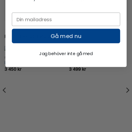
värdena baseras på ANSI FL1 STANDARD.
Gå med nu
RELATERADE PRODUKTER
Jag behöver inte gå med
FRILUFTSLIV
PANNLAMPOR
LedX Kaa 2000 Wide kit
Silva Free 3000 M
3 450
kr
3 499
kr