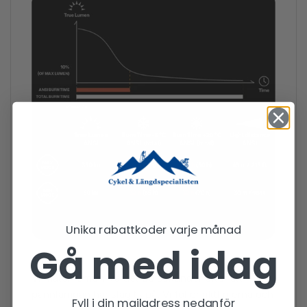
Unika rabattkoder varje månad
Gå med idag
True lumen
Vi mäter lumen-värdet 30 sekunder efter att
pannlampan har slagits på. Vi följer riktlinjerna och
Fyll i din mailadress nedanför