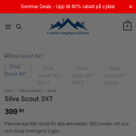
Skip
Sommar Deals - Upp till 40% rabatt på cyklar
✕
to
content
0
Hem
/
Varumärken
/
Silva
Silva Scout 3XT
kr
399
Pannlampa från Silva för alla aktiviteter. 350 lumen vitt ljus
och Silva Intelligent Light.