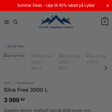
Skip
Sommar Deals - Upp till 40% rabatt på cyklar
✕
to
content
0
Hem
/
Pannlampor
Silva Free 3000 L
kr
3 999
Sladdlös design, kraftfullt ljus på 3000 lumen och