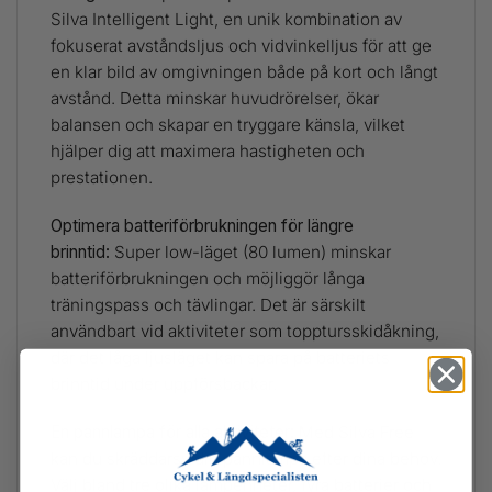
Silva Intelligent Light, en unik kombination av
fokuserat avståndsljus och vidvinkelljus för att ge
en klar bild av omgivningen både på kort och långt
avstånd. Detta minskar huvudrörelser, ökar
balansen och skapar en tryggare känsla, vilket
hjälper dig att maximera hastigheten och
prestationen.
Optimera batteriförbrukningen för längre
brinntid:
Super low-läget (80 lumen) minskar
batteriförbrukningen och möjliggör långa
träningspass och tävlingar. Det är särskilt
användbart vid aktiviteter som topptursskidåkning,
där det låga ljusläget kan spara på batteriets
brinntid under uppförsbackar.
En pannlampa för alla aktiviteter:
Med Silva Free
kan du skräddarsy din pannlampa efter dina behov.
Välj bland tre olika lampenheter, fyra batterier och