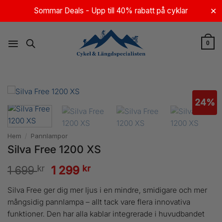
Skip
Sommar Deals - Upp till 40% rabatt på cyklar
✕
to
content
0
24%
Hem
/
Pannlampor
Silva Free 1200 XS
kr
Det
kr
Det
1 699
1 299
ursprungliga
nuvarande
Silva Free ger dig mer ljus i en mindre, smidigare och mer
priset
priset
mångsidig pannlampa – allt tack vare flera innovativa
funktioner. Den har alla kablar integrerade i huvudbandet
var:
är: