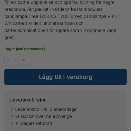
för en bättre upplevelse och optimal kylning för högre
1
1
prestanda. Allt packat i världens första modulära
pannlampa. Free 1200 XS (1200 lumen pannlampa + 14,4
699 kr.
299 kr.
Wh batteri) är den ultimata lampan och
batterikombinationen för löpare som vill optimera varje
gram.
I lager (kan restnoteras)
Silva Free 1200 XS mängd
Lägg till i varukorg
Leverans & retur
✓ Leveranstid 1 till 3 arbetsdagar
✓ Vi skickar över hela Sverige
✓ 14 dagars returrätt