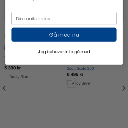
barn möjligheten att upptäcka den underbara
världen av cykling med Scott Roxter 24 tum.
Gå med nu
RELATERADE PRODUKTER
Jag behöver inte gå med
BARNCYKLAR
Giant Liv Tempt 24 – 2026
BARNCYKLAR
5 390
kr
Scott Scale 200
6 495
kr