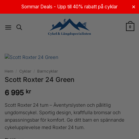
Skip
Sommar Deals - Upp till 40% rabatt på cyklar
✕
to
content
0
Hem
/
Cyklar
/
Barncyklar
Scott Roxter 24 Green
kr
6 995
Scott Roxter 24 tum – Äventyrslysten och pålitlig
ungdomscykel. Sportig design, kraftfulla bromsar och
anpassningsbar för komfort. Ge ditt barn en spännande
cykelupplevelse med Roxter 24 tum.