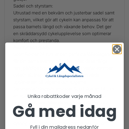
Sadel och styrstam:
Utrustad med en bekväm och justerbar sadel samt
styrstam, vilket gör att cykeln kan anpassas för att
passa barnets längd och växande behov. Det ger
en skräddarsydd cykelupplevelse som optimerar
komfort och prestanda.
Äventyr och glädje:
Scott Roxter 24 tum är den perfekta följeslagaren
för ditt barns äventyr på cykel. Med dess tåliga
ram, pålitliga bromsar och smidiga växlar kommer
cykeln att inspirera till många minnesvärda
upplevelser på vägarna och stigarna.
Sammanfattningsvis erbjuder Scott Roxter 24 tum
Unika rabattkoder varje månad
en spännande och pålitlig cykelupplevelse för
unga äventyrare. Med dess hållbara design och
Gå med idag
användarvänliga funktioner är det den idealiska
cykeln för barn som vill upptäcka glädjen med
cykling och utforska världen på två hjul. Ge ditt
Fyll i din mailadress nedanför