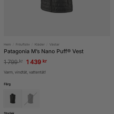
Hem
/
Friluftsliv
/
Kläder
/
Västar
Patagonia M’s Nano Puff® Vest
kr
Det
kr
Det
1 799
1 439
ursprungliga
nuvarande
Varm, vindtät, vattentät!
priset
priset
Färg
var:
är:
1
1
799 kr.
439 kr.
Storlek