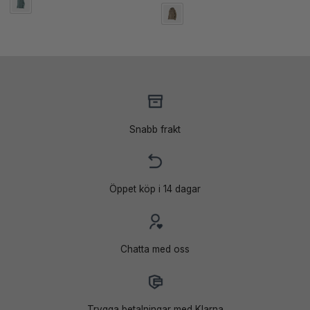
ursprungliga
nuvarande
priset
priset
var:
är:
4
4
999 kr.
199 kr.
Snabb frakt
Öppet köp i 14 dagar
Chatta med oss
Trygga betalningar med Klarna