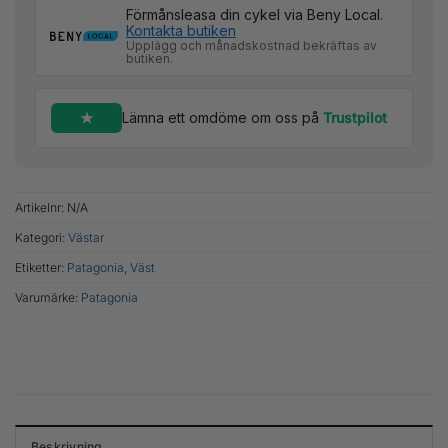
Förmånsleasa din cykel via Beny Local.
Kontakta butiken
Upplägg och månadskostnad bekräftas av
butiken.
Lämna ett omdöme om oss på
Trustpilot
Artikelnr:
N/A
Kategori:
Västar
Etiketter:
Patagonia
,
Väst
Varumärke:
Patagonia
Beskrivning