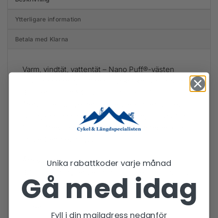
Ytterligare information
Betala med Klarna
Varm, vindtät, vattentät – Nano Puff®-västen
använder otroligt lätt och mycket komprimerbar
60-g PrimaLoft® Gold Insulation Eco 100 %
återvunnen polyester med P.U.R.E.™ (Produced
Using Reduced Emissions) teknologi, insvept i en
100 % återvunnen polyester skal och foder. Fair
Trade Certified™ sydd.
Återvunnet
Unika rabattkoder varje månad
68 % av våra tyger den här säsongen är gjorda av
Gå med idag
återvunnet material. Mindre än 10 % av de fibrer
som produceras globalt är gjorda av återvunnet
material.
Fyll i din mailadress nedanför