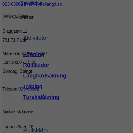
Sovsäckar
023-63862
info@cykellangd.se
Butiken i Falun
Aktiviteter
Slaggatan 11
Aktiviteter
791 71 Falun
Mån-Fre: 10:00 - 18:00
Löpning
Lör: 10:00 - 15:00
Rullskidor
Söndag: Stängt
Långfärdsåkning
Träning
Telefon:
023-63862
Turskidåkning
Butiken på Lugnet
Lugnetvägen 16
Rullskidor