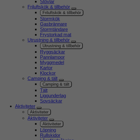
Stövlar
Friluftskök & tillbehör
Friluftskök & tillbehör
Stormkök
Gasbrännare
Stormtändare
Frystorkad mat
Utrustning & tillbehör
Utrustning & tillbehör
Ryggsäckar
Pannlampor
Myggmedel
Kartor
Klockor
Camping & tält
Camping & tält
Tält
Liggunderlag
Sovsäckar
Aktiviteter
Aktiviteter
Aktiviteter
Aktiviteter
Löpning
Rullskidor