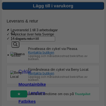
Off
Bike
Lägg till i varukorg
Cleaner
mängd
Leverans & retur
✓ Leveranstid 1 till 3 arbetsdagar
✓ Vi skickar över hela Sverige
Products
✓ 14 dagars returrätt
search
Privatleasa din cykel via Pleasa.
Kontakta butiken
Cykel
Upplägg och månadskostnad bekräftas av
butiken.
Förmånsleasa din cykel via Beny Local.
Cyklar
Kontakta butiken
Upplägg och månadskostnad bekräftas av
butiken.
Mountainbike
Trail / enduro
Lämna ett omdöme om oss på
Trustpilot
Fatbikes