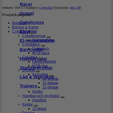
Racer
Artikelnr:
904-CT
Kategori:
Cykelvård
Varumärke:
Muc-Off
Gravel
Produktkategorier
Cykelcross
Batterier
Böcker & Kartor
Elcyklar
Cykeldelar
Cykelbromsar
Bromsskivor
El-mountainbike
Cykeldäck
Dubbdäck
Barncyklar
MTB-däck
Cykelhjul
Hybridcyklar
Landsvägshjul
MTB-hjul
Standardcyklar
Drivlina
Kassetter
Låd & lastcyklar
10-delade
11-delade
Trainers
12-delade
Kedjor
Handtag och styrlindor
Handtag
Kejdor
12 delad
Pedaler