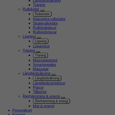
Långfärdsåkning
Träning
Rullskidor
Rullskidor
Klassiska rullskidor
Skaterullskidor
Rullskidpjäxor
Rullskidstavar
Löpning
Löpning
Löparskor
Träning
Träning
Massagepistol
Smartgoggles
Massage
Långfärdsåkning
Långfärdsåkning
Långfärdsskridskor
Pjäxor
Tillbehör
Återhämtning & energi
Återhämtning & energi
Mat & energi
Presentkort
Kontakt