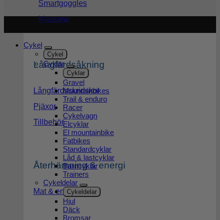
Smartgoggles
Massage
Copyright 2026 ©
Cykel och Längdspecialisten
| Org.nr:
559208-3363
Cykel
Cykel
Cyklar
Långfärdsåkning
Cyklar
Gravel
Mountainbikes
Långfärdsskridskor
Trail & enduro
Pjäxor
Racer
Cykelvagn
Tillbehör
Elcyklar
El mountainbike
Fatbikes
Standardcyklar
Låd & lastcyklar
Återhämning & energi
Barncyklar
Trainers
Cykeldelar
Mat & energi
Cykeldelar
Hjul
Däck
Bromsar