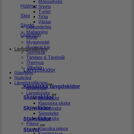
Mössa/keps
Hjälmar
Shorts
T-shirt
Skor
Tröja
Västar
Skydd
Liggunderlag
Matlagning
Glasögon
Mugg
Myggmedel
Ryggsäckar
Längdskidåkning
Stormkök
Tändare & Tändstål
Thermos
Tillbehör
Längdskidor
Glasögon
Hudvård
Längdskidåkning
Klassiska längdskidor
Bindningar
Längdskidor
Skateskidor
Barnskidor
Klassiska skidor
Skinskidor
Skateskidor
Skinskidor
Stakskidor
Stakskidor
Pjäxor
Klassika pjäxor
Stavar
Kombipjäxor