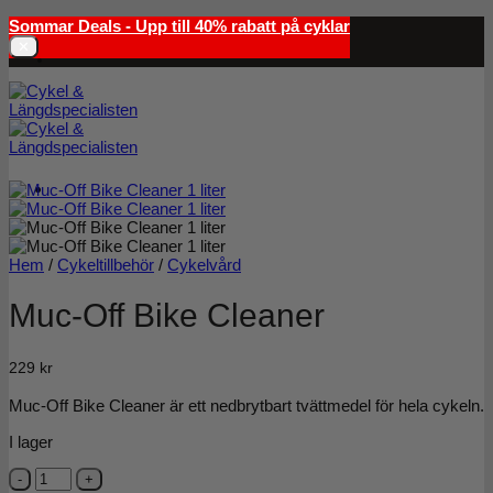
Skip
Sommar Deals - Upp till 40% rabatt på cyklar
to
✕
content
Hem
/
Cykeltillbehör
/
Cykelvård
Muc-Off Bike Cleaner
229
kr
Muc-Off Bike Cleaner är ett nedbrytbart tvättmedel för hela cykeln.
I lager
Muc-