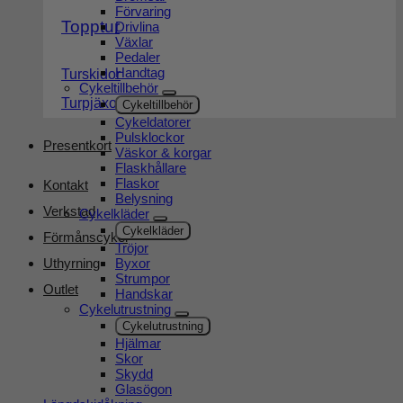
Förvaring
Topptur
Drivlina
Växlar
Pedaler
Handtag
Turskidor
Cykeltillbehör
Turpjäxor
Cykeltillbehör
Cykeldatorer
Pulsklockor
Presentkort
Väskor & korgar
Flaskhållare
Flaskor
Kontakt
Belysning
Verkstad
Cykelkläder
Cykelkläder
Förmånscykel
Tröjor
Byxor
Uthyrning
Strumpor
Outlet
Handskar
Cykelutrustning
Cykelutrustning
Hjälmar
Skor
Skydd
Glasögon