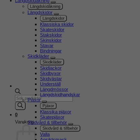
Längdskidåkning
Längdskidåkning
Längdskidor
Längdskidor
Klassiska skidor
Skateskidor
Stakskidor
Skinskidor
Stavar
Bindningar
Skidkläder
Skidkläder
Skidjackor
Skidbyxor
Skidvästar
Underställ
Längdmössor
Längdskidhandskar
Products
Pjäxor
search
Pjäxor
Klassika pjäxor
0
Skatepjäxor
Varukorg
Skidvård & tillbehör
Skidvård & tillbehör
Valla
Ansiktsmask