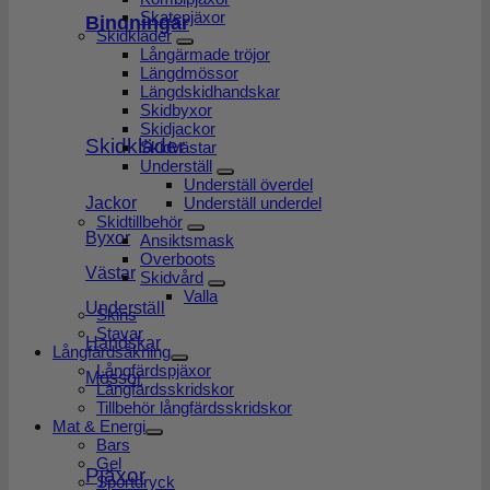
Skatepjäxor
Bindningar
Skidkläder
Långärmade tröjor
Längdmössor
Längdskidhandskar
Skidbyxor
Skidjackor
Skidkläder
Skidvästar
Underställ
Underställ överdel
Underställ underdel
Jackor
Skidtillbehör
Byxor
Ansiktsmask
Overboots
Västar
Skidvård
Valla
Underställ
Skins
Stavar
Handskar
Långfärdsåkning
Långfärdspjäxor
Mössor
Långfärdsskridskor
Tillbehör långfärdsskridskor
Mat & Energi
Bars
Gel
Pjäxor
Sportdryck