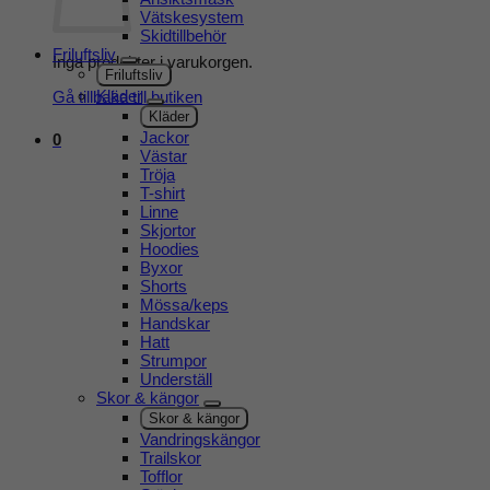
Vätskesystem
Skidtillbehör
Friluftsliv
Inga produkter i varukorgen.
Friluftsliv
Kläder
Gå tillbaka till butiken
Kläder
Jackor
0
Västar
Tröja
T-shirt
Linne
Skjortor
Hoodies
Byxor
Shorts
Mössa/keps
Handskar
Hatt
Strumpor
Underställ
Skor & kängor
Skor & kängor
Vandringskängor
Trailskor
Tofflor