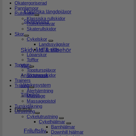
Okatergoriserad
Pannlampor
Klassiska längdpjäxor
Rullskidor
Klassiska rullskidor
Skatepjäxor
Rullskidstavar
Skaterullskidor
Skor
Cykelskor
Landssvägskor
Skidvård & tillbehör
MTB-skor
Löparskor
Tofflor
Topptur
Valla
Toppturspjäxor
Topptursskidor
Ansiktsmask
Trainers
Vätskesystem
Träning
Återhämtning
Tillbehör
Massage
Massagepistol
Turskidåkning
Friluftsliv
Utrustning
Cykelutrustning
Cykelhjälmar
Barnhjälmar
Friluftsliv
Downhill hjälmar