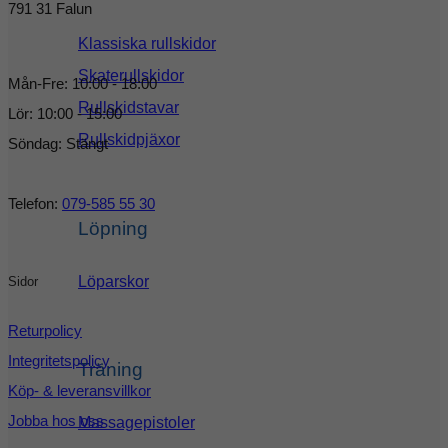
791 31 Falun
Klassiska rullskidor
Skaterullskidor
Mån-Fre: 10:00 - 18:00
Rullskidstavar
Lör: 10:00 - 15:00
Rullskidpjäxor
Söndag: Stängt
Telefon:
079-585 55 30
Löpning
Löparskor
Sidor
Returpolicy
Integritetspolicy
Träning
Köp- & leveransvillkor
Jobba hos oss
Massagepistoler