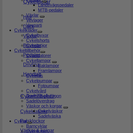
Cykeldelar
Landsvägspedaler
MTB-pedaler
Växlar
Hjul
Vevlager
Vevparti
Däck
Cykelkläder
Cykelbyxor
Växlar
Cykelshorts
Cykeltröjor
Bromsar
Cykeltillbehör
Pedaler
Cykeldatorer
Cykellampor
Drivlina
Baklampor
Framlampor
Handtag
Cykellås
Cykelpumpar
Fotpumpar
Cykelvård
Cykeltillbehör
Downhill glasögon
Sadelöverdrag
Väskor och korgar
Cykelväskor
Cykeldatorer
Sadelväska
Cyklar
Pulsklockor
Barncyklar
Väskor & korgar
Cykelcross