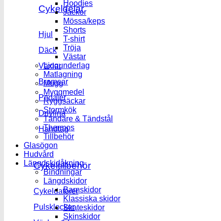
Hoodies
Cykeldelar
Jackor
Mössa/keps
Shorts
Hjul
T-shirt
Tröja
Däck
Västar
Liggunderlag
Växlar
Matlagning
Bromsar
Mugg
Myggmedel
Pedaler
Ryggsäckar
Stormkök
Drivlina
Tändare & Tändstål
Thermos
Handtag
Tillbehör
Glasögon
Hudvård
Längdskidåkning
Cykeltillbehör
Bindningar
Längdskidor
Barnskidor
Cykeldatorer
Klassiska skidor
Pulsklockor
Skateskidor
Skinskidor