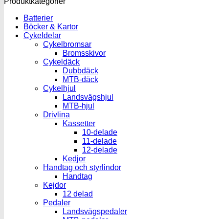
Produktkategorier
Batterier
Böcker & Kartor
Cykeldelar
Cykelbromsar
Bromsskivor
Cykeldäck
Dubbdäck
MTB-däck
Cykelhjul
Landsvägshjul
MTB-hjul
Drivlina
Kassetter
10-delade
11-delade
12-delade
Kedjor
Handtag och styrlindor
Handtag
Kejdor
12 delad
Pedaler
Landsvägspedaler