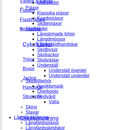
Väskor & korgar
Stakskidor
Pjäxor
Flaskor
Klassika pjäxor
Kombipjäxor
Flaskhållare
Skatepjäxor
Skidkläder
Belysning
Långärmade tröjor
Längdmössor
Cykelkläder
Längdskidhandskar
Skidbyxor
Skidjackor
Tröjor
Skidvästar
Underställ
Byxor
Underställ överdel
Underställ underdel
Jackor
Skidtillbehör
Ansiktsmask
Handskar
Overboots
Skidvård
Strumpor
Valla
Skins
Stavar
Cykelutrustning
Långfärdsåkning
Långfärdspjäxor
Långfärdsskridskor