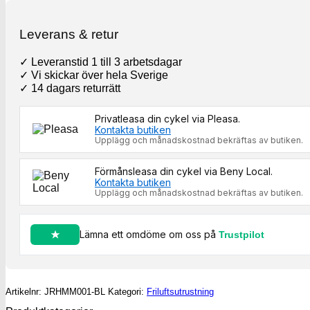
Blue
mängd
Leverans & retur
✓ Leveranstid 1 till 3 arbetsdagar
✓ Vi skickar över hela Sverige
✓ 14 dagars returrätt
Privatleasa din cykel via Pleasa.
Kontakta butiken
Upplägg och månadskostnad bekräftas av butiken.
Förmånsleasa din cykel via Beny Local.
Kontakta butiken
Upplägg och månadskostnad bekräftas av butiken.
Lämna ett omdöme om oss på
Trustpilot
Artikelnr:
JRHMM001-BL
Kategori:
Friluftsutrustning