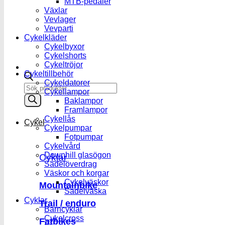
MTB-pedaler
Växlar
Vevlager
Vevparti
Cykelkläder
Cykelbyxor
Cykelshorts
Cykeltröjor
Cykeltillbehör
Cykeldatorer
Products
Cykellampor
search
Baklampor
Framlampor
Cykellås
Cykel
Cykelpumpar
Fotpumpar
Cykelvård
Downhill glasögon
Cyklar
Sadelöverdrag
Väskor och korgar
Cykelväskor
Mountainbike
Sadelväska
Cyklar
Trail / enduro
Barncyklar
Cykelcross
Fatbikes