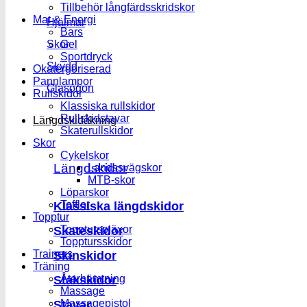
Tillbehör långfärdsskridskor
Mat & Energi
Hjälmar
Bars
Skor
Gel
Sportdryck
Skydd
Okatergoriserad
Pannlampor
Glasögon
Rullskidor
Klassiska rullskidor
Rullskidstavar
Längdskidåkning
Skaterullskidor
Skor
Cykelskor
Längdskidor
Landssvägskor
MTB-skor
Löparskor
Klassiska längdskidor
Tofflor
Topptur
Skateskidor
Toppturspjäxor
Topptursskidor
Skinskidor
Trainers
Träning
Stakskidor
Återhämtning
Massage
Stavar
Massagepistol