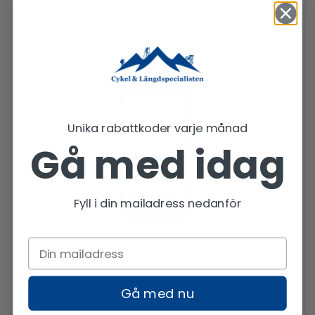
Registrera varje detalj av turen med
nya mountainbikedata som antal hopp, hur långt
du hoppar och tid i luften.
Unika rabattkoder varje månad
Gå med idag
Fyll i din mailadress nedanför
GRIT™ OCH FLOW™
Grit anger svårighetsgraden för en tur med hjälp av
GPS-, höjd- och andra data. Flow mäter hur jämn
Gå med nu
din utförskörning är nedför en led så att du får ett