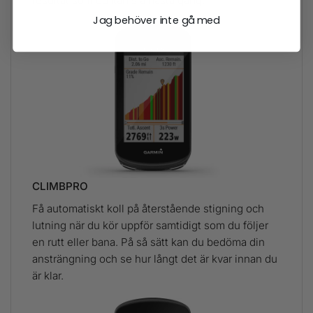
resultat som du kan slå nästa gång.
Jag behöver inte gå med
CLIMBPRO
Få automatiskt koll på återstående stigning och
lutning när du kör uppför samtidigt som du följer
en rutt eller bana. På så sätt kan du bedöma din
ansträngning och se hur långt det är kvar innan du
är klar.