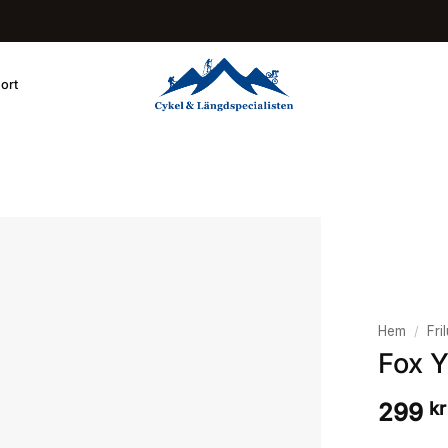
ort
Hem
/
Fril
Fox Y
299
kr