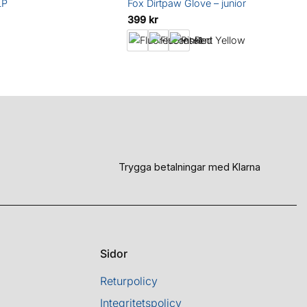
LP
Fox Dirtpaw Glove – junior
399
kr
+1
Trygga betalningar med Klarna
Sidor
Returpolicy
Integritetspolicy