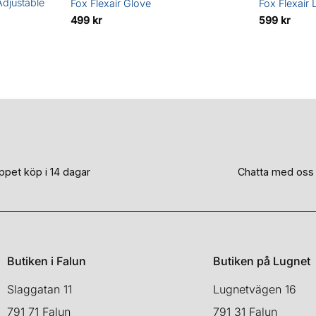
djustable
Fox Flexair Glove
Fox Flexair 
499
kr
599
kr
ppet köp i 14 dagar
Chatta med oss
Butiken i Falun
Butiken på Lugnet
Slaggatan 11
Lugnetvägen 16
791 71 Falun
791 31 Falun