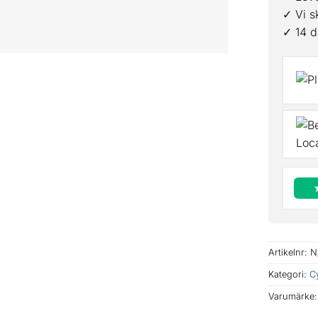
✓ Vi s
✓ 14 d
Artikelnr:
N
Kategori:
C
Varumärke