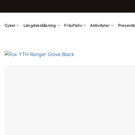
Skip
to
content
Cykel
Längdskidåkning
Friluftsliv
Aktiviteter
Presentk