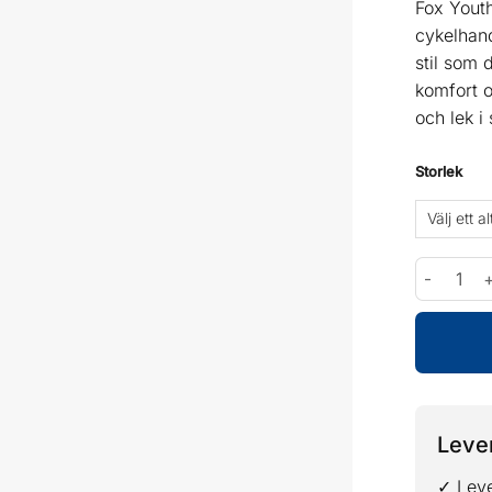
Fox Youth
cykelhan
stil som 
komfort o
och lek i
Storlek
Fox Youth
Lever
✓ Leve