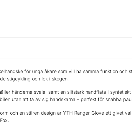
elhandske för unga åkare som vill ha samma funktion och st
åde stigcykling och lek i skogen.
ler händerna svala, samt en slitstark handflata i syntetiskt
bilen utan att ta av sig handskarna – perfekt för snabba pau
m och en stilren design är YTH Ranger Glove ett givet val fö
 Fox.