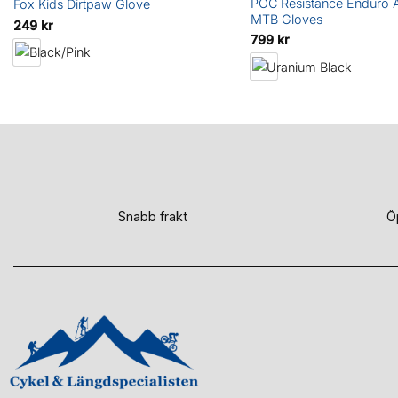
POC Resistance Enduro A
Fox Kids Dirtpaw Glove
MTB Gloves
249
kr
799
kr
Snabb frakt
Ö