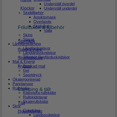
Underställ överdel
Underställ underdel
Klockor
Skidtillbehör
Ansiktsmask
Overboots
Skidvård
Friluftskök & tillbehör
Valla
Skins
Stavar
Stormkök
Långfärdsåkning
Långfärdspjäxor
Gasbrännare
Långfärdsskridskor
Tillbehör långfärdsskridskor
Stormtändare
Mat & Energi
Bars
Frystorkad mat
Gel
Sportdryck
Okatergoriserad
Pannlampor
Rullskidor
Camping & tält
Klassiska rullskidor
Rullskidstavar
Skaterullskidor
Tält
Skor
Cykelskor
Liggunderlag
Landssvägskor