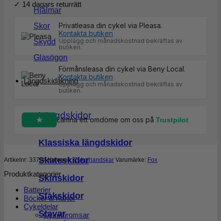
✓ 14 dagars returrätt
Hjälmar
Privatleasa din cykel via Pleasa.
Skor
Kontakta butiken
Upplägg och månadskostnad bekräftas av
Skydd
butiken.
Glasögon
Förmånsleasa din cykel via Beny Local.
Kontakta butiken
Längdskidåkning
Upplägg och månadskostnad bekräftas av
butiken.
Längdskidor
Lämna ett omdöme om oss på
Trustpilot
Klassiska längdskidor
Skateskidor
Artikelnr:
33794
Kategori:
Cykelhandskar
Varumärke:
Fox
Produktkategorier
Skinskidor
Batterier
Stakskidor
Böcker & Kartor
Cykeldelar
Stavar
Cykelbromsar