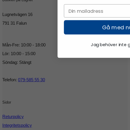
Butiken på Lugnet
Lugnetvägen 16
791 31 Falun
Gå med n
Jag behöver inte 
Mån-Fre: 10:00 - 18:00
Lör: 10:00 - 15:00
Söndag: Stängt
Telefon:
079-585 55 30
Sidor
Returpolicy
Integritetspolicy