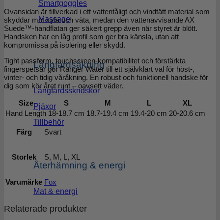
Smartgoggles
Ovansidan är tillverkad i ett vattentåligt och vindtätt material som
Massage
skyddar mot kyla och väta, medan den vattenavvisande AX
Suede™-handflatan ger säkert grepp även när styret är blött.
Handsken har en låg profil som ger bra känsla, utan att
kompromissa på isolering eller skydd.
Tight passform, touchscreen-kompatibilitet och förstärkta
Långfärdsåkning
fingerspetsar gör Ranger Water till ett självklart val för höst-,
vinter- och tidig våråkning. En robust och funktionell handske för
dig som kör året runt – oavsett väder.
Långfärdsskridskor
Size
S
M
L
XL
Pjäxor
Hand Length
18-18.7 cm
18.7-19.4 cm
19.4-20 cm
20-20.6 cm
Tillbehör
Färg
Svart
Storlek
S, M, L, XL
Återhämning & energi
Varumärke
Fox
Mat & energi
Relaterade produkter