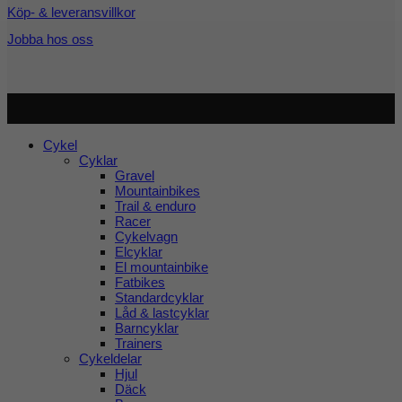
Köp- & leveransvillkor
Jobba hos oss
Copyright 2026 ©
Cykel och Längdspecialisten
| Org.nr:
559208-3363
Cykel
Cyklar
Gravel
Mountainbikes
Trail & enduro
Racer
Cykelvagn
Elcyklar
El mountainbike
Fatbikes
Standardcyklar
Låd & lastcyklar
Barncyklar
Trainers
Cykeldelar
Hjul
Däck