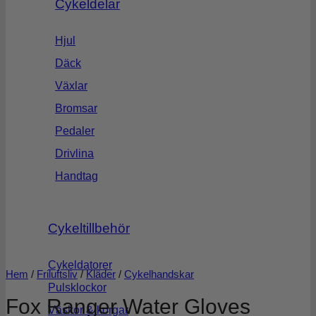
Cykeldelar
Hjul
Däck
Växlar
Bromsar
Pedaler
Drivlina
Handtag
Cykeltillbehör
Cykeldatorer
Hem
/
Friluftsliv
/
Kläder
/
Cykelhandskar
Pulsklockor
Fox Ranger Water Gloves
Väskor & korgar