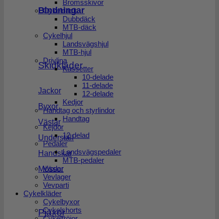
Bromsskivor
Bindningar
Cykeldäck
Dubbdäck
MTB-däck
Cykelhjul
Landsvägshjul
MTB-hjul
Drivlina
Skidkläder
Kassetter
10-delade
11-delade
Jackor
12-delade
Kedjor
Byxor
Handtag och styrlindor
Handtag
Västar
Kejdor
12 delad
Underställ
Pedaler
Landsvägspedaler
Handskar
MTB-pedaler
Växlar
Mössor
Vevlager
Vevparti
Cykelkläder
Cykelbyxor
Cykelshorts
Pjäxor
Cykeltröjor