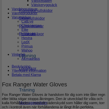
Vätskebälten
Vätskeryggsäck
Vandringsstavar
Klassiska rullskidor
Värmeprodukter
Varumärken
Skaterullskidor
CatEye
Chimpanzee
Rullskidstavar
Elite
Hällmark
Rullskidpjäxor
Hestra
LedX
Primus
Wahoo
Vinterlek
Löpning
Åkmadrass
Beskrivning
Löparskor
Ytterligare information
Betala med Klarna
Fox Ranger Water Gloves
Träning
Fox Ranger Water Gloves är handsken för dig som inte låter regn
eller blöta stigar stoppa åkningen. Den är utvecklad för våta och
Massagepistoler
kalla förhållanden – med ett väderskydd som håller dig varm, torr
och i kontroll även när förhållandena är långt ifrån perfekta.