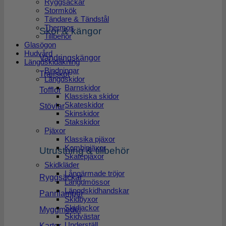
Ryggsäckar
Stormkök
Tändare & Tändstål
Thermos
Skor & kängor
Tillbehör
Glasögon
Hudvård
Vandringskängor
Längdskidåkning
Bindningar
Trailskor
Längdskidor
Barnskidor
Tofflor
Klassiska skidor
Skateskidor
Stövlar
Skinskidor
Stakskidor
Pjäxor
Klassika pjäxor
Kombipjäxor
Utrustning & tillbehör
Skatepjäxor
Skidkläder
Långärmade tröjor
Ryggsäckar
Längdmössor
Längdskidhandskar
Pannlampor
Skidbyxor
Skidjackor
Myggmedel
Skidvästar
Underställ
Kartor