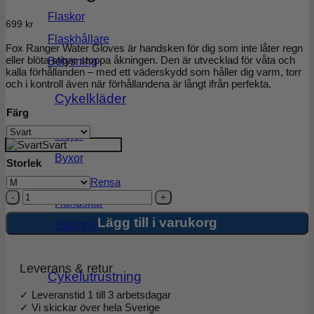
Flaskor
699
kr
Flaskhållare
Fox Ranger Water Gloves är handsken för dig som inte låter regn
eller blöta stigar stoppa åkningen. Den är utvecklad för våta och
Belysning
kalla förhållanden – med ett väderskydd som håller dig varm, torr
och i kontroll även när förhållandena är långt ifrån perfekta.
Cykelkläder
Färg
Tröjor
Svart
Byxor
Storlek
Jackor
Rensa
Fox
Handskar
Ranger
Water
Lägg till i varukorg
Strumpor
Gloves
mängd
Leverans & retur
Cykelutrustning
✓ Leveranstid 1 till 3 arbetsdagar
✓ Vi skickar över hela Sverige