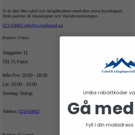
Vi är den lilla cykel och längdbutiken med den stora kunskapen.
Stolt partner åt Vasaloppet och Vansbrosimningen.
023-63862
info@cykellangd.se
Butiken i Falun
Slaggatan 11
791 71 Falun
Mån-Fre: 10:00 - 18:00
Lör: 10:00 - 15:00
Unika rabattkoder v
Söndag: Stängt
Gå med
Telefon:
023-63862
Fyll i din mailadres