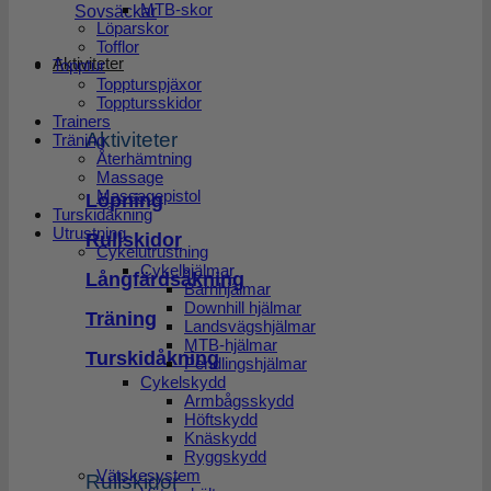
MTB-skor
Sovsäckar
Löparskor
Tofflor
Aktiviteter
Topptur
Toppturspjäxor
Topptursskidor
Trainers
Aktiviteter
Träning
Återhämtning
Massage
Massagepistol
Löpning
Turskidåkning
Utrustning
Rullskidor
Cykelutrustning
Cykelhjälmar
Långfärdsåkning
Barnhjälmar
Downhill hjälmar
Träning
Landsvägshjälmar
MTB-hjälmar
Turskidåkning
Pendlingshjälmar
Cykelskydd
Armbågsskydd
Höftskydd
Knäskydd
Ryggskydd
Vätskesystem
Rullskidor