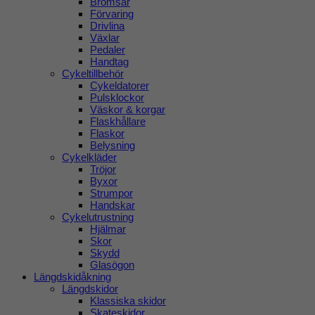
Bromsar
Förvaring
Drivlina
Växlar
Pedaler
Handtag
Cykeltillbehör
Cykeldatorer
Pulsklockor
Väskor & korgar
Flaskhållare
Flaskor
Belysning
Cykelkläder
Tröjor
Byxor
Strumpor
Handskar
Cykelutrustning
Hjälmar
Skor
Skydd
Glasögon
Längdskidåkning
Längdskidor
Klassiska skidor
Skateskidor