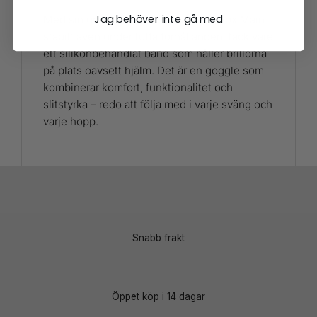
Jag behöver inte gå med
Med sin genomtänkta design sitter Fox Main
stabilt även under tuffa förhållanden, tack vare
ett silikonbehandlat band som håller brillorna
på plats oavsett hjälm. Det är en goggle som
kombinerar komfort, funktionalitet och
slitstyrka – redo att följa med i varje sväng och
varje hopp.
Snabb frakt
Öppet köp i 14 dagar