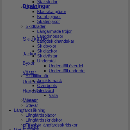
Stakskidor
Bindningar
Pjäxor
Klassika pjäxor
Kombipjäxor
Skatepjäxor
Skidkläder
Långärmade tröjor
Längdmössor
Skidkläder
Längdskidhandskar
Skidbyxor
Skidjackor
Jackor
Skidvästar
Underställ
Byxor
Underställ överdel
Underställ underdel
Västar
Skidtillbehör
Ansiktsmask
Underställ
Overboots
Skidvård
Handskar
Valla
Skins
Mössor
Stavar
Långfärdsåkning
Långfärdspjäxor
Långfärdsskridskor
Tillbehör långfärdsskridskor
Pjäxor
Mat & Energi