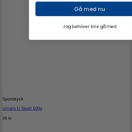
Gå med nu
Jag behöver inte gå med
Sportdryck
Umara U Sport 100g
35
kr