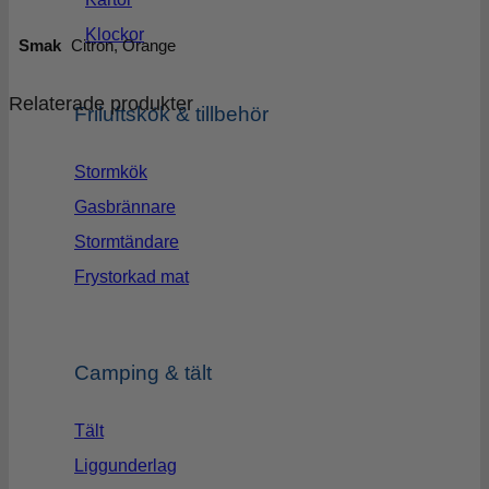
Klockor
Smak
Citron, Orange
Relaterade produkter
Friluftskök & tillbehör
Stormkök
Gasbrännare
Stormtändare
Frystorkad mat
Camping & tält
Tält
Liggunderlag