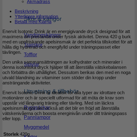
Åkmadrass
Beskrivning
Ytterligare information
Skor & kängor
Betala med Klarna
Enervit Isotonic Drink är en energigivande dryck designad för att
Vandringskängor
maximera din prestanda under fysisk aktivitet. Denna 420 g burk
med en uppfriskande apelsinsmak är det perfekta tillskottet för att
Trailskor
hålla dig hydrerad och energifylld under träningspasset eller
tävlingen.
Tofflor
Den unika sammansättningen av kolhydrater och mineraler i
Stövlar
denna isotoniska dryck hjälper till att återställa vätskebalansen
och förbättra din uthållighet. Dessutom berikas den med en noga
utvald blandning av vitaminer som stöder din kropp under
ansträngande aktiviteter.
Utrustning & tillbehör
Enervit Isotonic Drink är idealisk för alla typer av idrottare och
motionärer och är speciellt utformad för att möta de krav som
uppstår vid långvarig träning eller tävling. Med sin läckra
Ryggsäckar
apelsinsmak gör den också att det blir en fröjd att återställa
vätskenivåerna och boosta energinivån under ditt träningspass
Pannlampor
eller lopp.
Myggmedel
Storlek
420g
Kartor