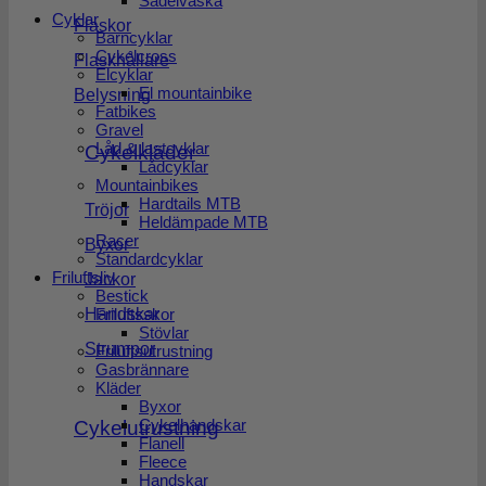
Sadelväska
Cyklar
Flaskor
Barncyklar
Cykelcross
Flaskhållare
Elcyklar
El mountainbike
Belysning
Fatbikes
Gravel
Låd & lastcyklar
Cykelkläder
Lådcyklar
Mountainbikes
Hardtails MTB
Tröjor
Heldämpade MTB
Racer
Byxor
Standardcyklar
Friluftsliv
Jackor
Bestick
Handskar
Friluftsskor
Stövlar
Strumpor
Friluftsutrustning
Gasbrännare
Kläder
Byxor
Cykelhandskar
Cykelutrustning
Flanell
Fleece
Handskar