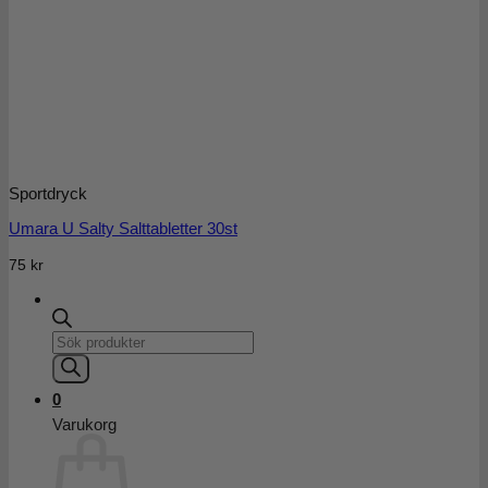
Sportdryck
Umara U Salty Salttabletter 30st
75
kr
Products
search
0
Varukorg