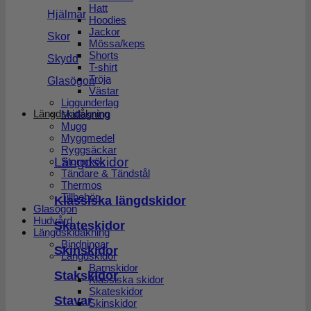
Hatt
Hjälmar
Hoodies
Jackor
Skor
Mössa/keps
Shorts
Skydd
T-shirt
Tröja
Glasögon
Västar
Liggunderlag
Längdskidåkning
Matlagning
Mugg
Myggmedel
Ryggsäckar
Längdskidor
Stormkök
Tändare & Tändstål
Thermos
Tillbehör
Klassiska längdskidor
Glasögon
Hudvård
Skateskidor
Längdskidåkning
Bindningar
Skinskidor
Längdskidor
Barnskidor
Stakskidor
Klassiska skidor
Skateskidor
Stavar
Skinskidor