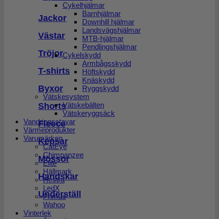
Cykelhjälmar
Barnhjälmar
Jackor
Downhill hjälmar
Landsvägshjälmar
Västar
MTB-hjälmar
Pendlingshjälmar
Tröjor
Cykelskydd
Armbågsskydd
T-shirts
Höftskydd
Knäskydd
Byxor
Ryggskydd
Vätskesystem
Vätskebälten
Shorts
Vätskeryggsäck
Vandringsstavar
Fleece
Värmeprodukter
Varumärken
Kepsar
CatEye
Chimpanzee
Mössor
Elite
Hällmark
Handskar
Hestra
LedX
Underställ
Primus
Wahoo
Vinterlek