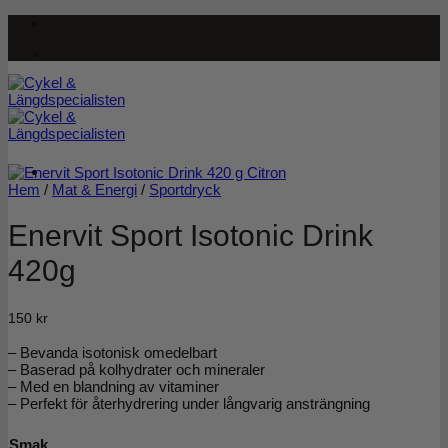
Skip
to
content
Hem
/
Mat & Energi
/
Sportdryck
Enervit Sport Isotonic Drink
420g
150
kr
– Bevanda isotonisk omedelbart
– Baserad på kolhydrater och mineraler
– Med en blandning av vitaminer
– Perfekt för återhydrering under långvarig ansträngning
Smak