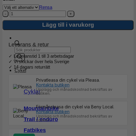
Rensa
Enervit
Sport
Isotonic
Lägg till i varukorg
Drink
420g
mängd
Leverans & retur
Products
search
✓ Leveranstid 1 till 3 arbetsdagar
✓ Vi skickar över hela Sverige
✓ 14 dagars returrätt
Cykel
Privatleasa din cykel via Pleasa.
Kontakta butiken
Upplägg och månadskostnad bekräftas av
Cyklar
butiken.
Förmånsleasa din cykel via Beny Local.
Mountainbike
Kontakta butiken
Upplägg och månadskostnad bekräftas av
Trail / enduro
butiken.
Fatbikes