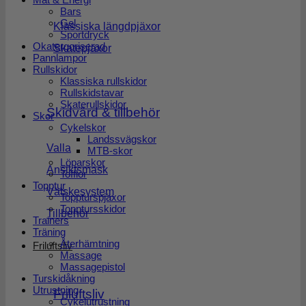
Bars
Gel
Klassiska längdpjäxor
Sportdryck
Okatergoriserad
Skatepjäxor
Pannlampor
Rullskidor
Klassiska rullskidor
Rullskidstavar
Skaterullskidor
Skidvård & tillbehör
Skor
Cykelskor
Landssvägskor
Valla
MTB-skor
Löparskor
Ansiktsmask
Tofflor
Topptur
Vätskesystem
Toppturspjäxor
Topptursskidor
Tillbehör
Trainers
Träning
Återhämtning
Friluftsliv
Massage
Massagepistol
Turskidåkning
Utrustning
Friluftsliv
Cykelutrustning