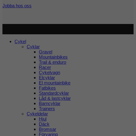
Jobba hos oss
Copyright 2026 ©
Cykel och Längdspecialisten
| Org.nr:
559208-3363
Cykel
Cyklar
Gravel
Mountainbikes
Trail & enduro
Racer
Cykelvagn
Elcyklar
El mountainbike
Fatbikes
Standardcyklar
Låd & lastcyklar
Barncyklar
Trainers
Cykeldelar
Hjul
Däck
Bromsar
Förvaring