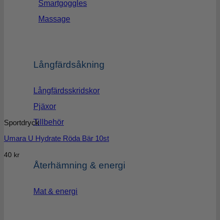
Smartgoggles
Massage
Långfärdsåkning
Långfärdsskridskor
Pjäxor
Tillbehör
Sportdryck
Umara U Hydrate Röda Bär 10st
40
kr
Återhämning & energi
Mat & energi