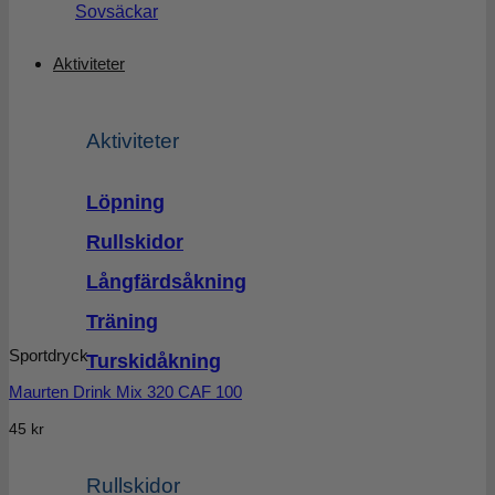
Sovsäckar
Aktiviteter
Aktiviteter
Löpning
Rullskidor
Långfärdsåkning
Träning
Sportdryck
Turskidåkning
Maurten Drink Mix 320 CAF 100
45
kr
Rullskidor