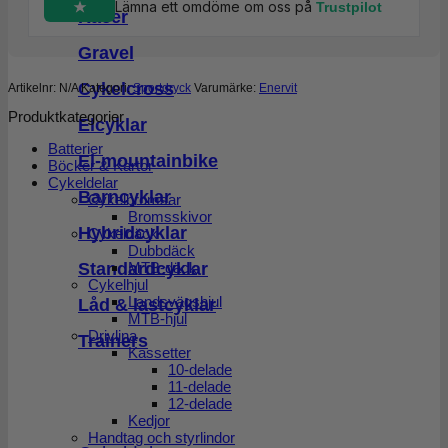
Lämna ett omdöme om oss på
Trustpilot
Racer
Gravel
Cykelcross
Artikelnr:
N/A
Kategori:
Sportdryck
Varumärke:
Enervit
Produktkategorier
Elcyklar
Batterier
El-mountainbike
Böcker & Kartor
Cykeldelar
Barncyklar
Cykelbromsar
Bromsskivor
Hybridcyklar
Cykeldäck
Dubbdäck
Standardcyklar
MTB-däck
Cykelhjul
Landsvägshjul
Låd & lastcyklar
MTB-hjul
Drivlina
Trainers
Kassetter
10-delade
11-delade
12-delade
Kedjor
Handtag och styrlindor