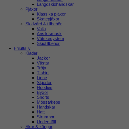
Längdskidhandskar
Pjäxor
Klassika pjäxor
Skatepjäxor
Skidvård & tillbehör
Valla
Ansiktsmask
Vätskesystem
Skidtillbehör
Friluftsliv
Kläder
Jackor
Västar
Tröja
T-shirt
Linne
Skjortor
Hoodies
Byxor
Shorts
Mössa/keps
Handskar
Hatt
Strumpor
Underställ
Skor & kängor