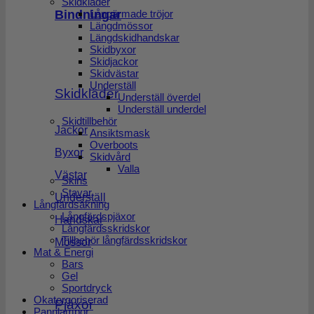
Skidkläder
Bindningar
Långärmade tröjor
Längdmössor
Längdskidhandskar
Skidbyxor
Skidjackor
Skidvästar
Underställ
Skidkläder
Underställ överdel
Underställ underdel
Skidtillbehör
Jackor
Ansiktsmask
Overboots
Byxor
Skidvård
Valla
Västar
Skins
Stavar
Underställ
Långfärdsåkning
Långfärdspjäxor
Handskar
Långfärdsskridskor
Tillbehör långfärdsskridskor
Mössor
Mat & Energi
Bars
Gel
Sportdryck
Okatergoriserad
Pjäxor
Pannlampor