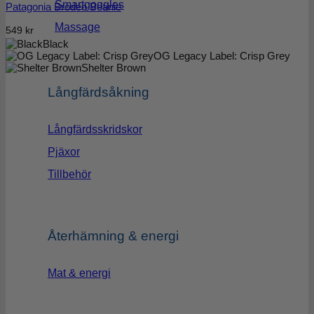
Smartgoggles
Patagonia Brodeo Beanie
Massage
549
kr
Black
OG Legacy Label: Crisp Grey
Shelter Brown
Långfärdsåkning
Långfärdsskridskor
Pjäxor
Tillbehör
Återhämning & energi
Mat & energi