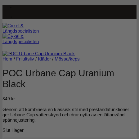
Skip
to
content
Hem
/
Friluftsliv
/
Kläder
/
Mössa/keps
POC Urbane Cap Uranium
Black
349
kr
Genom att kombinera en klassisk stil med prestandafunktioner
ger Urbane Cap vattenskydd och drar nytta av en lättanvänd
spännejustering.
Slut i lager