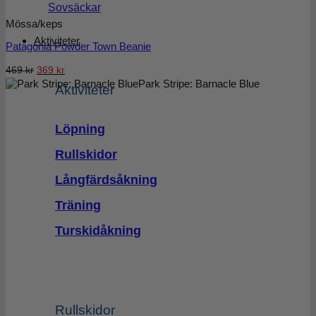
Sovsäckar
Mössa/keps
Aktiviteter
Patagonia Powder Town Beanie
Det
Det
469
kr
369
kr
Park Stripe: Barnacle Blue
ursprungliga
nuvarande
Aktiviteter
priset
priset
var:
är:
Löpning
469 kr.
369 kr.
Rullskidor
Långfärdsåkning
Träning
Turskidåkning
Rullskidor