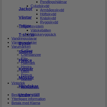
Pendlingshjälmar
Cykelskydd
Jackor
Armbågsskydd
Höftskydd
Västar
Knäskydd
Ryggskydd
Tröjor
Vätskesystem
Vätskebälten
T-shirts
Vätskeryggsäck
Vandringsstavar
Värmeprodukter
Byxor
Varumärken
CatEye
Shorts
Chimpanzee
Elite
Fleece
Hällmark
Hestra
Kepsar
LedX
Primus
Mössor
Wahoo
Vinterlek
Handskar
Åkmadrass
Underställ
Beskrivning
Ytterligare information
Betala med Klarna