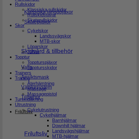
Rullskidor
Klassiska rullskidor
Klassiska längdpjäxor
Rullskidstavar
Skaterullskidor
Skatepjäxor
Skor
Cykelskor
Landssvägskor
MTB-skor
Löparskor
Skidvård & tillbehör
Tofflor
Topptur
Toppturspjäxor
Valla
Topptursskidor
Trainers
Ansiktsmask
Träning
Återhämtning
Vätskesystem
Massage
Massagepistol
Tillbehör
Turskidåkning
Utrustning
Cykelutrustning
Friluftsliv
Cykelhjälmar
Barnhjälmar
Downhill hjälmar
Landsvägshjälmar
Friluftsliv
MTB-hjälmar