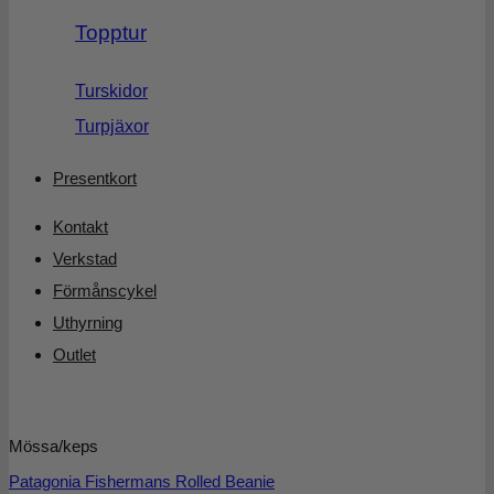
Topptur
Turskidor
Turpjäxor
Presentkort
Kontakt
Verkstad
Förmånscykel
Uthyrning
Outlet
Mössa/keps
Patagonia Fishermans Rolled Beanie