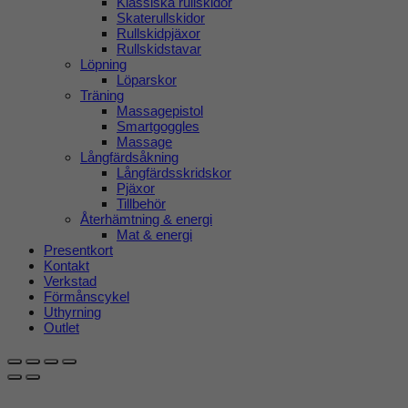
Klassiska rullskidor
Skaterullskidor
Rullskidpjäxor
Rullskidstavar
Löpning
Löparskor
Träning
Massagepistol
Smartgoggles
Massage
Långfärdsåkning
Långfärdsskridskor
Pjäxor
Tillbehör
Återhämtning & energi
Mat & energi
Presentkort
Kontakt
Verkstad
Förmånscykel
Uthyrning
Outlet