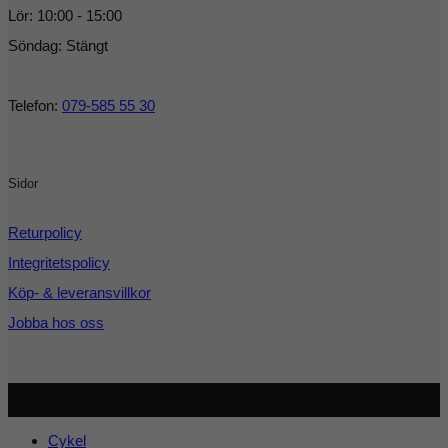
Lör: 10:00 - 15:00
Söndag: Stängt
Telefon:
079-585 55 30
Sidor
Returpolicy
Integritetspolicy
Köp- & leveransvillkor
Jobba hos oss
Copyright 2026 ©
Cykel och Längdspecialisten
| Org.nr:
559208-3363
Cykel