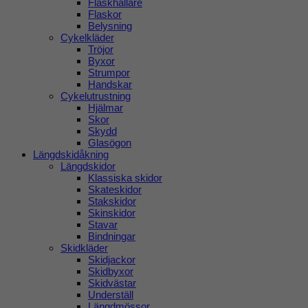
Flaskhållare
Flaskor
Belysning
Cykelkläder
Tröjor
Byxor
Strumpor
Handskar
Cykelutrustning
Hjälmar
Skor
Skydd
Glasögon
Längdskidåkning
Längdskidor
Klassiska skidor
Skateskidor
Stakskidor
Skinskidor
Stavar
Bindningar
Skidkläder
Skidjackor
Skidbyxor
Skidvästar
Underställ
Längdmössor