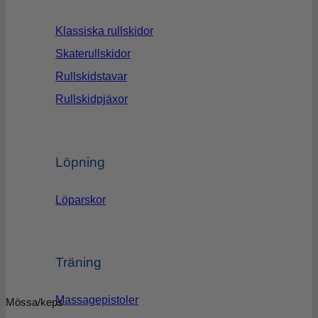
Klassiska rullskidor
Skaterullskidor
Rullskidstavar
Rullskidpjäxor
Löpning
Löparskor
Träning
Massagepistoler
Mössa/keps