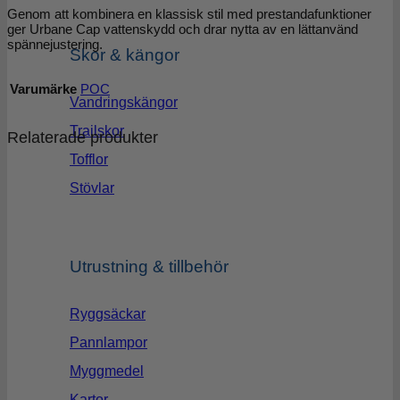
Genom att kombinera en klassisk stil med prestandafunktioner
ger Urbane Cap vattenskydd och drar nytta av en lättanvänd
spännejustering.
Skor & kängor
Varumärke
POC
Vandringskängor
Trailskor
Relaterade produkter
Tofflor
Stövlar
Utrustning & tillbehör
Ryggsäckar
Pannlampor
Myggmedel
Kartor