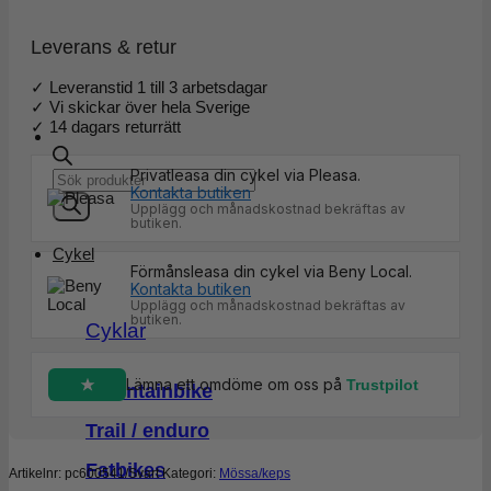
Leverans & retur
✓ Leveranstid 1 till 3 arbetsdagar
✓ Vi skickar över hela Sverige
✓ 14 dagars returrätt
Privatleasa din cykel via Pleasa.
Products
Kontakta butiken
search
Upplägg och månadskostnad bekräftas av
butiken.
Cykel
Förmånsleasa din cykel via Beny Local.
Kontakta butiken
Upplägg och månadskostnad bekräftas av
butiken.
Cyklar
Lämna ett omdöme om oss på
Trustpilot
Mountainbike
Trail / enduro
Fatbikes
Artikelnr:
pc600541/Svart
Kategori:
Mössa/keps