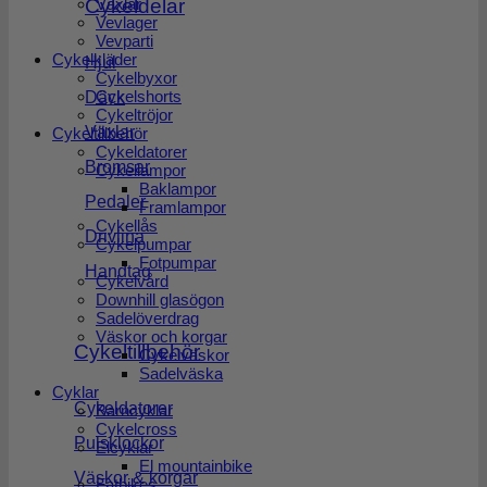
Cykeldelar
Växlar
Vevlager
Vevparti
Cykelkläder
Hjul
Cykelbyxor
Cykelshorts
Däck
Cykeltröjor
Växlar
Cykeltillbehör
Cykeldatorer
Bromsar
Cykellampor
Baklampor
Pedaler
Framlampor
Cykellås
Drivlina
Cykelpumpar
Fotpumpar
Handtag
Cykelvård
Downhill glasögon
Sadelöverdrag
Väskor och korgar
Cykeltillbehör
Cykelväskor
Sadelväska
Cyklar
Cykeldatorer
Barncyklar
Cykelcross
Pulsklockor
Elcyklar
El mountainbike
Väskor & korgar
Fatbikes