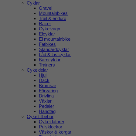
Cyklar
Gravel
Mountainbikes
Trail & enduro
Racer
Cykelvagn
Elcyklar
El mountainbike
Fatbikes
Standardcyklar
Låd & lastcyklar
Barncyklar
Trainers
Cykeldelar
Hjul
Däck
Bromsar
Förvaring
Drivlina
Växlar
Pedaler
Handtag
Cykeltillbehör
Cykeldatorer
Pulsklockor
Väskor & korgar