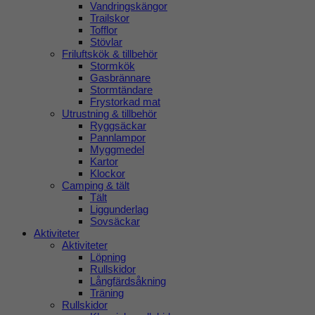
Vandringskängor
Trailskor
Tofflor
Stövlar
Friluftskök & tillbehör
Stormkök
Gasbrännare
Stormtändare
Frystorkad mat
Utrustning & tillbehör
Ryggsäckar
Pannlampor
Myggmedel
Kartor
Klockor
Camping & tält
Tält
Liggunderlag
Sovsäckar
Aktiviteter
Aktiviteter
Löpning
Rullskidor
Långfärdsåkning
Träning
Rullskidor