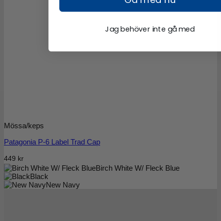
Jag behöver inte gå med
Mössa/keps
Patagonia P-6 Label Trad Cap
449
kr
Birch White W/ Fleck Blue
Black
New Navy