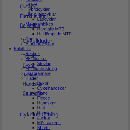
Gravel
Flaskor
Hybridcyklar
Låd & lastcyklar
Flaskhållare
Lådcyklar
Mountainbikes
Belysning
Hardtails MTB
Heldämpade MTB
Racer
Cykelkläder
Standardcyklar
Friluftsliv
Bestick
Tröjor
Friluftsskor
Stövlar
Byxor
Friluftsutrustning
Gasbrännare
Jackor
Kläder
Byxor
Handskar
Cykelhandskar
Flanell
Strumpor
Fleece
Handskar
Hatt
Hoodies
Cykelutrustning
Jackor
Mössa/keps
Shorts