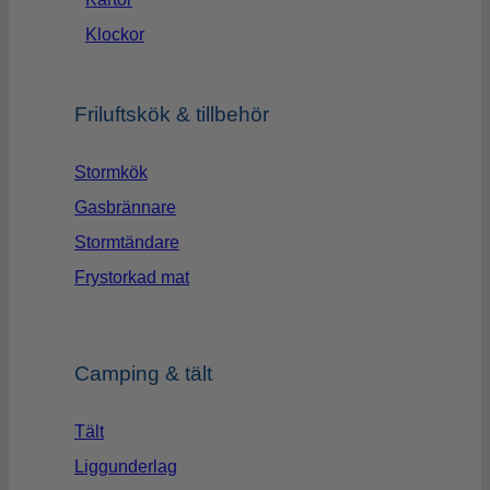
Klockor
Friluftskök & tillbehör
Stormkök
Gasbrännare
Stormtändare
Frystorkad mat
Camping & tält
Tält
Liggunderlag