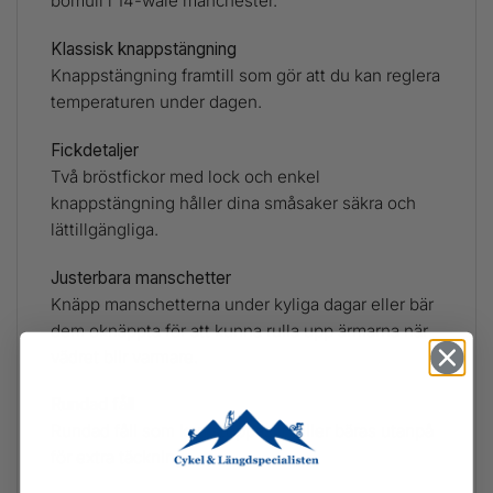
bomull i 14-wale manchester.
Klassisk knappstängning
Knappstängning framtill som gör att du kan reglera
temperaturen under dagen.
Fickdetaljer
Två bröstfickor med lock och enkel
knappstängning håller dina småsaker säkra och
lättillgängliga.
Justerbara manschetter
Knäpp manschetterna under kyliga dagar eller bär
dem oknäppta för att kunna rulla upp ärmarna när
vädret blir varmare.
Rundad fåll
Rundad fåll som kan stoppas in eller bäras utanpå
för extra täckning.