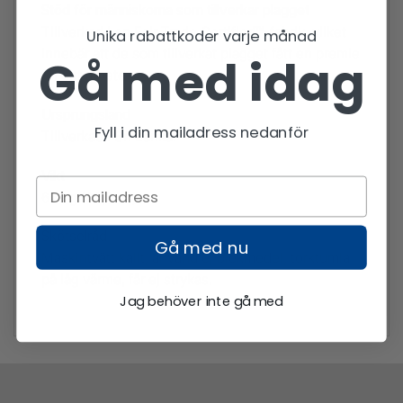
Stöd för människorna som tillverkar plagget
Tillverkad i en Fair Trade Certified™-fabrik, vilket
Unika rabattkoder varje månad
innebär att de som tillverkat plagget fått en premie
Gå med idag
för sitt arbete.
Ursprungsland
Fyll i din mailadress nedanför
Tillverkad i Sri Lanka.
Vikt
629 g (22,2 oz).
Skötselråd
Gå med nu
Maskintvätt kallt, använd ej blekmedel, torktumla
på låg värme, får ej strykas.
Jag behöver inte gå med