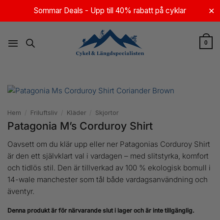
Skip
Sommar Deals - Upp till 40% rabatt på cyklar
✕
to
content
0
Hem
/
Friluftsliv
/
Kläder
/
Skjortor
Patagonia M’s Corduroy Shirt
Oavsett om du klär upp eller ner Patagonias Corduroy Shirt
är den ett självklart val i vardagen – med slitstyrka, komfort
och tidlös stil. Den är tillverkad av 100 % ekologisk bomull i
14-wale manchester som tål både vardagsanvändning och
äventyr.
Denna produkt är för närvarande slut i lager och är inte tillgänglig.