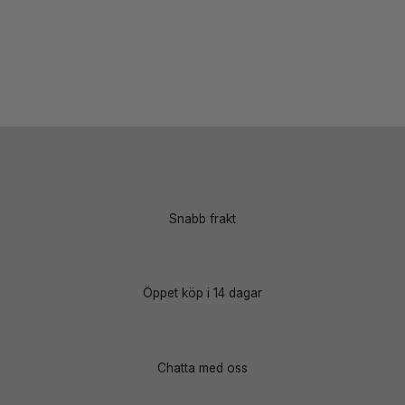
Snabb frakt
Öppet köp i 14 dagar
Chatta med oss