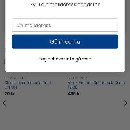
Fyll i din mailadress nedanför
Protein
0 g / 0 g
Salt
1 g / 0.4 g
Gå med nu
RELATERADE PRODUKTER
Jag behöver inte gå med
CHIMPANZEE
SPORTDRYCK
Chimpanzee Isotonic Drink
Velox Endure: Sportdryck Citron
Orange
(2kg)
20
kr
435
kr