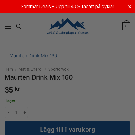
Skip
Sommar Deals - Upp till 40% rabatt på cyklar
✕
to
content
0
Hem
/
Mat & Energi
/
Sportdryck
Maurten Drink Mix 160
kr
35
I lager
Maurten Drink Mix 160 mängd
Lägg till i varukorg