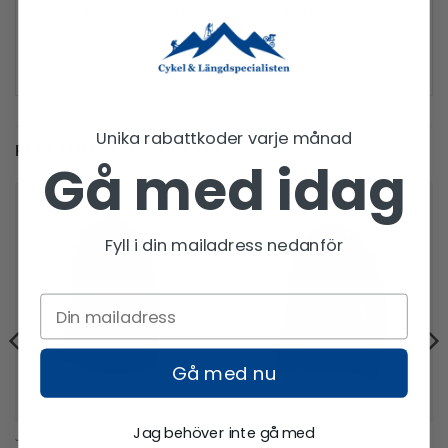
meshpaneler på sidan och baktill att balansera
värme- och fukttransport.
Unika rabattkoder varje månad
RELATERADE PRODUKTER
Gå med idag
Fyll i din mailadress nedanför
Gå med nu
Jag behöver inte gå med
JACKOR
JACKOR