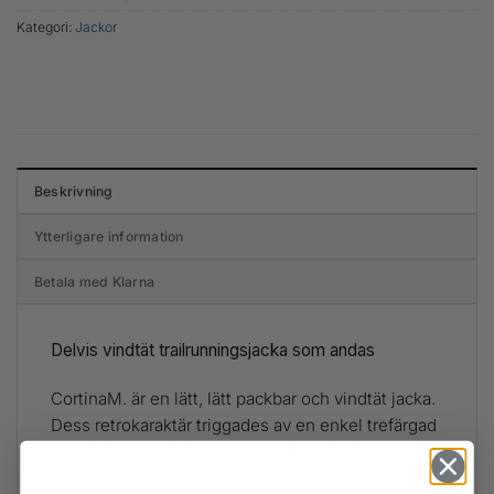
Kategori:
Jackor
Beskrivning
Ytterligare information
Betala med Klarna
Delvis vindtät trailrunningsjacka som andas
CortinaM. är en lätt, lätt packbar och vindtät jacka.
Dess retrokaraktär triggades av en enkel trefärgad
look. Medan reflekterande detaljer förbättrar
synligheten i mörker, hjälper ytterligare