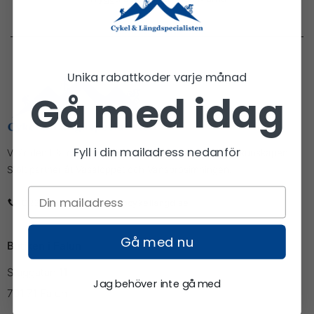
Unika rabattkoder varje månad
Gå med idag
Fyll i din mailadress nedanför
Vi är den lilla cykel och längdbutiken med den stora kunskapen.
Stolt partner åt Vasaloppet och Vansbrosimningen.
023-63862
info@cykellangd.se
Gå med nu
Butiken i Falun
Slaggatan 11
Jag behöver inte gå med
791 71 Falun