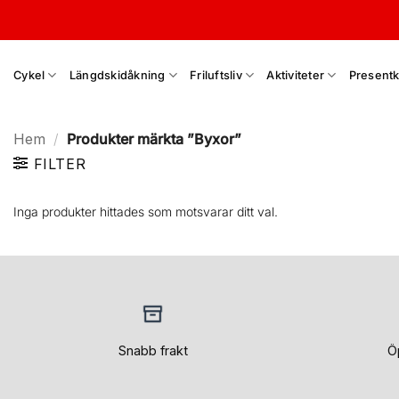
Skip
to
content
Cykel
Längdskidåkning
Friluftsliv
Aktiviteter
Presentk
Hem
/
Produkter märkta ”Byxor”
FILTER
Inga produkter hittades som motsvarar ditt val.
Snabb frakt
Ö