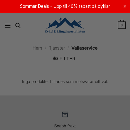
Skip
Sommar Deals - Upp till 40% rabatt på cyklar
✕
to
content
0
Hem
/
Tjänster
/
Vallaservice
FILTER
Inga produkter hittades som motsvarar ditt val.
Snabb frakt