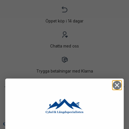
Öppet köp i 14 dagar
Chatta med oss
Trygga betalningar med Klarna