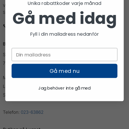
Unika rabattkoder varje månad
Vi är den lilla cykel och längdbutiken med den stora kunskapen.
Gå med idag
Stolt partner åt Vasaloppet och Vansbrosimningen.
023-63862
info@cykellangd.se
Fyll i din mailadress nedanför
Butiken i Falun
Slaggatan 11
791 71 Falun
Gå med nu
Mån-Fre: 10:00 - 18:00
Lör: 10:00 - 15:00
Jag behöver inte gå med
Söndag: Stängt
Telefon:
023-63862